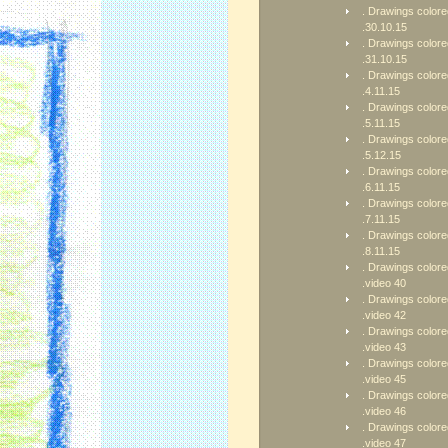
. Drawings colore
.30.10.15
. Drawings colore
.31.10.15
. Drawings colore
.4.11.15
. Drawings colore
.5.11.15
. Drawings colore
.5.12.15
. Drawings colore
.6.11.15
. Drawings colore
.7.11.15
. Drawings colore
.8.11.15
. Drawings colore
.video 40
. Drawings colore
.video 42
. Drawings colore
.video 43
. Drawings colore
.video 45
. Drawings colore
.video 46
. Drawings colore
.video 47