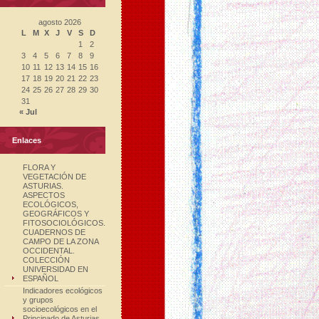
agosto 2026
L
M
X
J
V
S
D
1
2
3
4
5
6
7
8
9
10
11
12
13
14
15
16
17
18
19
20
21
22
23
24
25
26
27
28
29
30
31
« Jul
Enlaces
FLORA Y
VEGETACIÓN DE
ASTURIAS.
ASPECTOS
ECOLÓGICOS,
GEOGRÁFICOS Y
FITOSOCIOLÓGICOS.
CUADERNOS DE
CAMPO DE LA ZONA
OCCIDENTAL.
COLECCIÓN
UNIVERSIDAD EN
ESPAÑOL
Indicadores ecológicos
y grupos
socioecológicos en el
Principado de Asturias