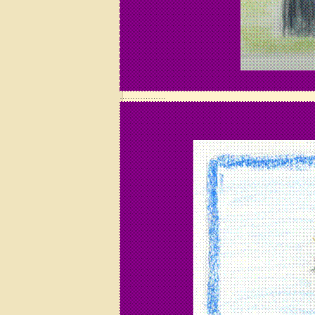
………………