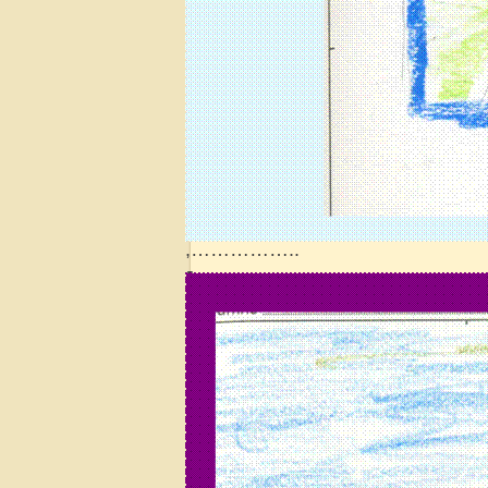
,……………..
.