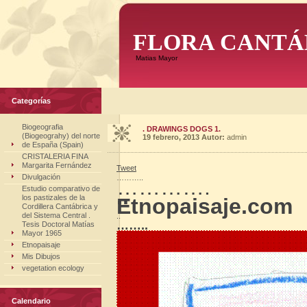
FLORA CANTÁ
Matias Mayor
Categorías
Biogeografia
. DRAWINGS DOGS 1.
(Biogeograhy) del norte
19 febrero, 2013
Autor:
admin
de España (Spain)
CRISTALERIA FINA
Margarita Fernández
Tweet
Divulgación
………..
………….
Estudio comparativo de
..
los pastizales de la
Etnopaisaje.com
Cordillera Cantábrica y
del Sistema Central .
..
……..
Tesis Doctoral Matías
Mayor 1965
Etnopaisaje
Mis Dibujos
vegetation ecology
Calendario