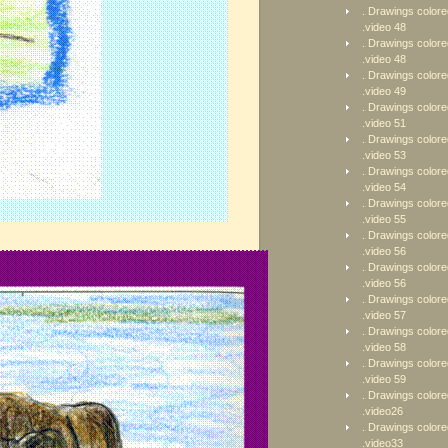
. Drawings colore
.video 48
. Drawings colore
.video 48
. Drawings colore
.video 49
. Drawings colore
.video 51
. Drawings colore
.video 53
. Drawings colore
.video 54
. Drawings colore
.video 55
. Drawings colore
.video 56
. Drawings colore
.video 56
. Drawings colore
.video 57
. Drawings colore
.video 58
. Drawings colore
.video 59
. Drawings colore
.video26
. Drawings colore
.video33