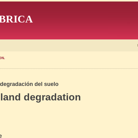
BRICA
ON.
 degradación del suelo
land degradation
e