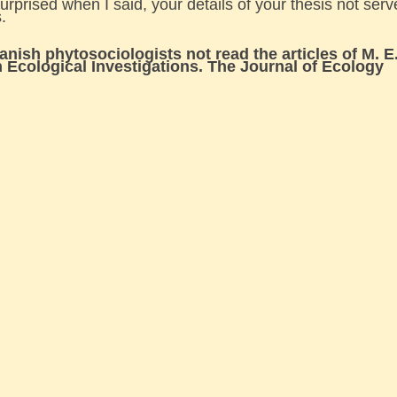
prised when I said, your details of your thesis not serv
.
anish phytosociologists not read the articles of M. E
 Ecological Investigations. The Journal of Ecology