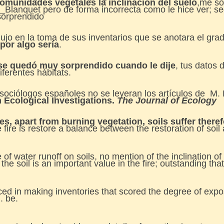
 comunidades vegetales la inclinación del suelo
,me so
Blanquet pero de forma incorrecta como le hice ver; se
sorprendido
ujo en la toma de sus inventarios que se anotara el gra
por algo sería
.
 se quedó muy sorprendido cuando le dije
, tus datos 
iferentes hábitats.
osociólogos españoles no se leyeran los artículos de M.
 Ecological Investigations.
The Journal of Ecology
res, apart from burning vegetation, soils suffer there
e fire is restore a balance between the restoration of soil
f water runoff on soils, no mention of the inclination o
f the soil is an important value in the fire; outstanding t
d in making inventories that scored the degree of expos
. be.