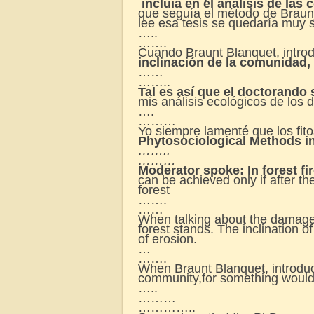
incluía en el análisis de las
que seguía el método de Braun_
lee esa tesis se quedaría muy 
…..
…….
Cuando Braunt Blanquet, introd
inclinación de la comunidad, 
……
……..
Tal es así que el doctorando
mis análisis ecológicos de los d
….
………
Yo siempre lamenté que los fit
Phytosociological Methods in
……..
………
Moderator
spoke: In forest fi
can be achieved only if after th
forest
…….
……
When talking about the damage o
forest stands. The inclination o
of erosion.
…
…….
When Braunt Blanquet, introduce
community,for something would
…..
………
…………..