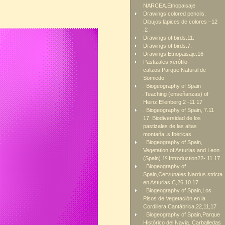
NARCEA.Etnopaisaje
Drawings colored pencils.
Dibujos lapices de colores –12
.2 .
Drawings of birds.11.
Drawings of birds.7.
Drawings.Etnopaisaje.16
Pastizales xerófilo-
calizos.Parque Natural de
Somiedo.
. Biogeography of Spain
.Teaching (enseñanzas) of
Heinz Ellenberg.2 -11 17
. Biogeography of Spain, 7.11
17. Biodiversidad de los
pastizales de las altas
montaña..s Ibéricas
. Biogeography of Spain,
Vegetation of Asturias and Leon
(Spain) 1º.Introduction22- 11 17
. Biogeography of
Spain,Cervunales,Nardus stricta
en Asturias,C,26,10 17
. Biogeography of Spain,Los
Pisos de Vegetación en la
Cordillera Cantábrica,22,11,17
. Biogeography of Spain,Parque
Histórico del Navia. Carballedas