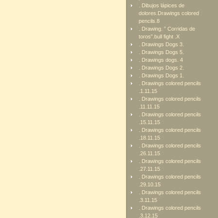
. Dibujos lápices de
dolores.Drawings colored
pencils.8
. Drawing. ” Corridas de
toros”.bull fight .X
. Drawings Dogs 3.
. Drawings Dogs 5.
. Drawings dogs. 4
. Drawings Dogs 2.
. Drawings Dogs 1.
. Drawings colored pencils
.1.11.15
. Drawings colored pencils
.11.11.15
. Drawings colored pencils
.15.11.15
. Drawings colored pencils
.18.11.15
. Drawings colored pencils
.26.11.15
. Drawings colored pencils
.27.11.15
. Drawings colored pencils
.29.10.15
. Drawings colored pencils
.3.11.15
. Drawings colored pencils
.3.12.15