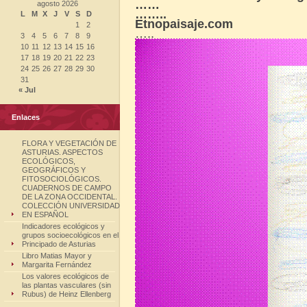
……
agosto 2026
……..
L
M
X
J
V
S
D
Etnopaisaje.com
1
2
…..
3
4
5
6
7
8
9
10
11
12
13
14
15
16
17
18
19
20
21
22
23
24
25
26
27
28
29
30
31
« Jul
Enlaces
FLORA Y VEGETACIÓN DE
ASTURIAS. ASPECTOS
ECOLÓGICOS,
GEOGRÁFICOS Y
FITOSOCIOLÓGICOS.
CUADERNOS DE CAMPO
DE LA ZONA OCCIDENTAL.
COLECCIÓN UNIVERSIDAD
EN ESPAÑOL
Indicadores ecológicos y
grupos socioecológicos en el
Principado de Asturias
Libro Matias Mayor y
Margarita Fernández
Los valores ecológicos de
las plantas vasculares (sin
Rubus) de Heinz Ellenberg