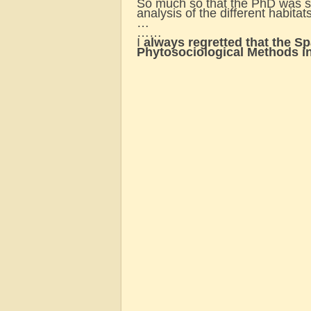
So much so that the PhD was sur
analysis of the different habitats
…
……
I
always regretted
that the Sp
Phytosociological Methods in