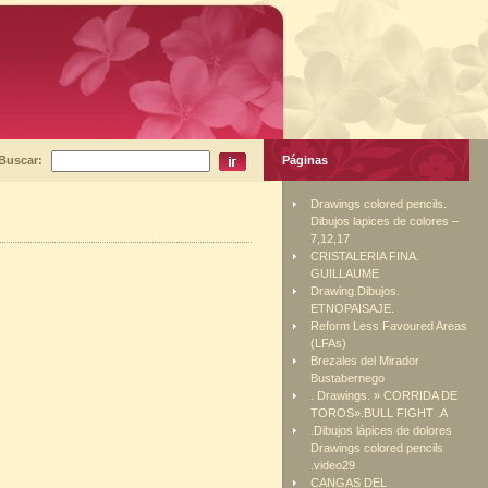
Buscar:
Páginas
Drawings colored pencils.
Dibujos lapices de colores –
7,12,17
CRISTALERIA FINA.
GUILLAUME
Drawing.Dibujos.
ETNOPAISAJE.
Reform Less Favoured Areas
(LFAs)
Brezales del Mirador
Bustabernego
. Drawings. » CORRIDA DE
TOROS».BULL FIGHT .A
.Dibujos lápices de dolores
Drawings colored pencils
.video29
CANGAS DEL