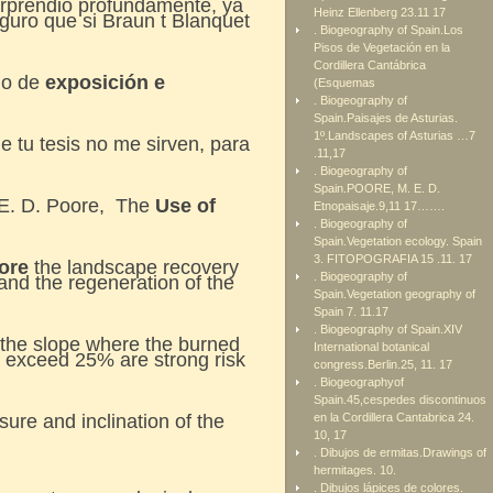
rprendió profundamente, ya
Heinz Ellenberg 23.11 17
guro que si Braun t Blanquet
. Biogeography of Spain.Los
Pisos de Vegetación en la
Cordillera Cantábrica
do de
exposición e
(Esquemas
. Biogeography of
Spain.Paisajes de Asturias.
1º.Landscapes of Asturias …7
de tu tesis no me sirven, para
.11,17
. Biogeography of
Spain.POORE, M. E. D.
 E. D. Poore, The
Use of
Etnopaisaje.9,11 17…….
. Biogeography of
Spain.Vegetation ecology. Spain
3. FITOPOGRAFIA 15 .11. 17
fore
the landscape recovery
. Biogeography of
 and the regeneration of the
Spain.Vegetation geography of
Spain 7. 11.17
. Biogeography of Spain.XIV
f the slope where the burned
International botanical
hat exceed 25% are strong risk
congress.Berlin.25, 11. 17
. Biogeographyof
Spain.45,cespedes discontinuos
ure and inclination of the
en la Cordillera Cantabrica 24.
10, 17
. Dibujos de ermitas.Drawings of
hermitages. 10.
. Dibujos lápices de colores.