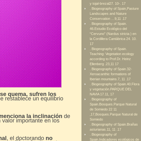
y tojal-brezal27. 10-. 17
. Biogeography of Spain,Pasture
Landscapes and Nature
Conservation …9,11 .17
. Biogeography of Spain.
46.Estudio Ecológico del
“Cervuno” (Nardus stricta ) en
la Cordillera Cantábrica 24. 10.
17
. Biogeography of Spain.
Teaching: Vegetation ecology
according to Prof.Dr. Heinz
Ellenberg .23,11 17
. Biogeography of Spain.32-
Xeroacanthic formations of
Iberian mountains.7, 11 .17
. Biogeography of Spain.40.Flora
y vegetación.PARQUE DEL
 se quema, sufren los
NAVIA 17.11, 17
e restablece un equilibrio
. Biogeography of
Spain.Bosques.Parque Natural
de Somiedo 22 11
,17,Bosques.Parque Natural de
menciona la inclinación
de
 valor importante en los
Somiedo
. Biogeography of Spain.Brañas
asturianas.11, 11 .17
. Biogeography of
nal
, el doctorando
no
Spain.Indicadores ecológicos de