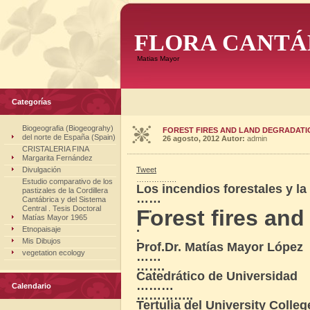
FLORA CANTÁ
Matias Mayor
Categorías
Biogeografia (Biogeograhy)
FOREST FIRES AND LAND DEGRADATI
del norte de España (Spain)
26 agosto, 2012
Autor:
admin
CRISTALERIA FINA
Margarita Fernández
Divulgación
Tweet
…………….
Estudio comparativo de los
Los incendios forestales y la
pastizales de la Cordillera
……
Cantábrica y del Sistema
….
Central . Tesis Doctoral
Forest fires and
Matías Mayor 1965
.
Etnopaisaje
.
Mis Dibujos
Prof.Dr. Matías Mayor López
vegetation ecology
……
…….
Catedrático de Universidad
………
Calendario
…………..
Tertulia del University Colleg