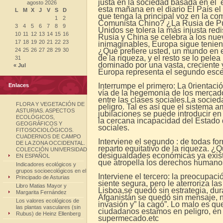
justa en la sociedad basada en el 
agosto 2026
esta mañana en el diario El País el
L
M
X
J
V
S
D
que tenga la principal voz en la co
1
2
Comunista Chino? ¿La Rusia de Pu
3
4
5
6
7
8
9
Unidos se tolera la más injusta redi
10
11
12
13
14
15
16
Rusia y China se celebra a los nue
17
18
19
20
21
22
23
inimaginables, Europa sigue tenien
24
25
26
27
28
29
30
¿Qué prefiere usted, un mundo en 
de la riqueza, y el resto se lo pel
31
dominado por una vasta, creciente
« Jul
Europa representa el segundo esce
Interrumpe el primero: La 0rientaci
Enlaces
vía de la hegemonía de los mercad
entre las clases sociales.La socie
FLORA Y VEGETACIÓN DE
peligro. Tal es así que el sistema
ASTURIAS. ASPECTOS
jubilaciones se puede introducir e
ECOLÓGICOS,
la cercana incapacidad del Estado 
GEOGRÁFICOS Y
sociales.
FITOSOCIOLÓGICOS.
CUADERNOS DE CAMPO
Interviene el segundo : de todas fo
DE LA ZONA OCCIDENTAL.
reparto equitativo de la riqueza. ¿
COLECCIÓN UNIVERSIDAD
desigualdades económicas ya existe
EN ESPAÑOL
que atropella los derechos humanos 
Indicadores ecológicos y
grupos socioecológicos en el
Interviene el tercero: la preocupac
Principado de Asturias
siente segura, pero le aterroriza la
Libro Matias Mayor y
Lisboa,se quedó sin estrategia, dur
Margarita Fernández
Afganistán se quedó sin mensaje, n
Los valores ecológicos de
invasión y” la cagó”. Lo malo es qu
las plantas vasculares (sin
ciudadanos estamos en peligro, en e
Rubus) de Heinz Ellenberg
supermecado.etc