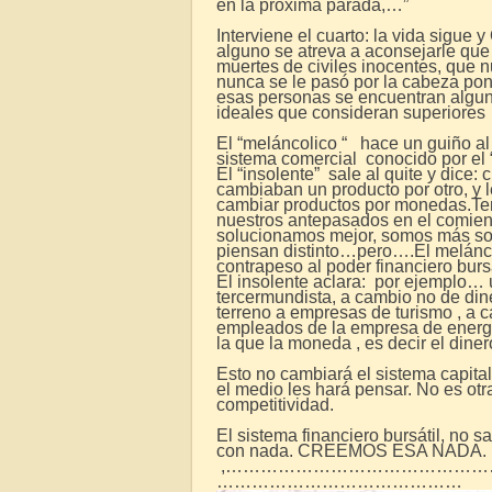
en la próxima parada,…”
Interviene el cuarto: la vida sigue
alguno se atreva a aconsejarle que
muertes de civiles inocentes, que 
nunca se le pasó por la cabeza po
esas personas se encuentran algu
ideales que consideran superiores
El “meláncolico “ hace un guiño al “
sistema comercial conocido por e
El “insolente” sale al quite y dice: 
cambiaban
un producto por otro, y 
cambiar productos por monedas.
Te
nuestros antepasados en el comien
solucionamos mejor, somos más sol
piensan distinto…pero….
El melánc
contrapeso al poder financiero bursá
El insolente aclara: por ejemplo…
tercermundista, a cambio no de din
terreno a empresas de turismo , a 
empleados de la empresa de energía
la que la moneda , es decir el dine
Esto no cambiará el sistema capital
el medio les hará pensar. No es otra
competitividad.
El sistema financiero bursátil, no 
con nada. CREEMOS ESA NADA.
,…………………………………………
……………………………………