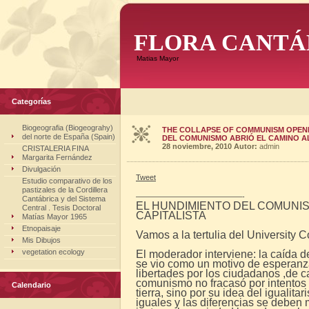
FLORA CANTÁ
Matias Mayor
Categorías
Biogeografia (Biogeograhy)
THE COLLAPSE OF COMMUNISM OPENE
del norte de España (Spain)
DEL COMUNISMO ABRIÓ EL CAMINO AL
28 noviembre, 2010
Autor:
admin
CRISTALERIA FINA
Margarita Fernández
Divulgación
Tweet
Estudio comparativo de los
pastizales de la Cordillera
——————————————-
Cantábrica y del Sistema
EL HUNDIMIENTO DEL COMUNIS
Central . Tesis Doctoral
CAPITALISTA
Matías Mayor 1965
Etnopaisaje
Vamos a la tertulia del University C
Mis Dibujos
vegetation ecology
El moderador interviene: la caída 
se vio como un motivo de esperanza
libertades por los ciudadanos ,de 
comunismo no fracasó por intentos d
Calendario
tierra, sino por su idea del iguali
iguales y las diferencias se debe