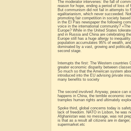
The moderator intervenes: the fall of com
reason for hope, ending a period of loss of
But communism did not fail in attempts to fai
egalitarianism, which never succeeded. Not
promoting fair competition in society based 
in the El Pais newspaper the following com
voice in the international community? «Th
Europe? While in the United States tolerates
and in Russia and China are celebrating t
Europe still has a huge allergy to inequalit
population accumulates 95% of wealth, and 
dominated by a vast, growing and politicall
second stage.
Interrupts the first: The Western countries
greater economic disparity between classes
So much so that the American system abou
introduced into the EU advising private insu
many benefits to society
The second involved: Anyway, peace can onl
happens in China, the terrible economic ineq
tramples human rights and ultimately explo
Spoke third, global concerns today is safety,
lack of freedom. NATO in Lisbon, he was no
Afghanistan was no message, was not prepar
is that as a result all citizens are in danger
supermarket.etc