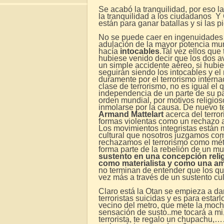
Se acabó la tranquilidad, por eso l
la tranquilidad a los ciudadanos
están para ganar batallas y si las 
No se puede caer en ingenuidades 
adulación de la mayor potencia mu
hacía
intocables
.Tal vez ellos que
hubiese venido decir que los dos a
un simple accidente aéreo, si hubie
seguirán siendo los intocables y el
duramente por el terrorismo interna
clase de terrorismo, no es igual el 
independencia de un parte de su pa
orden mundial, por motivos religioso
inmolarse por la causa. De nuevo 
Armand Mattelart
acerca del terror
formas violentas como un rechazo 
Los movimientos integristas están m
cultural que nosotros juzgamos co
rechazamos el terrorismo como mé
forma parte de la rebelión de un m
sustento en una concepción reli
como materialista y como una am
no terminan de entender que los q
vez más a través de un sustento cult
Claro está la Otan se empieza a da
terroristas suicidas y es para estar
vecino del metro, que mete la mochi
sensación de susto..me tocará a mi,
terrorista, te regalo un chupachu,