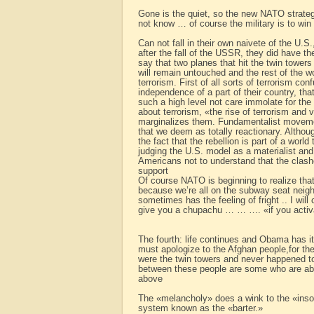
Gone is the quiet, so the new NATO strateg
not know … of course the military is to win
Can not fall in their own naivete of the U.S
after the fall of the USSR, they did have th
say that two planes that hit the twin towers 
will remain untouched and the rest of the w
terrorism. First of all sorts of terrorism co
independence of a part of their country, that
such a high level not care immolate for th
about terrorism, «the rise of terrorism and 
marginalizes them. Fundamentalist movement
that we deem as totally reactionary. Althou
the fact that the rebellion is part of a worl
judging the U.S. model as a materialist and a
Americans not to understand that the clashe
support
Of course NATO is beginning to realize that
because we’re all on the subway seat neigh
sometimes has the feeling of fright .. I will 
give you a chupachu … … …. «if you activat
The fourth: life continues and Obama has it
must apologize to the Afghan people,for the
were the twin towers and never happened t
between these people are some who are abl
above
The «melancholy» does a wink to the «insole
system known as the «barter.»