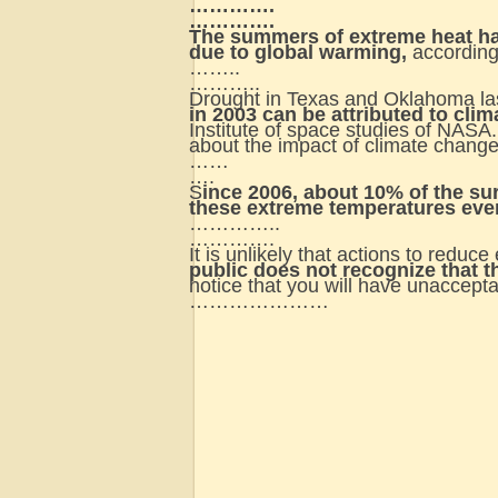
………….
………….
The summers of extreme heat have
due to global warming,
according
……..
………..
Drought in Texas and Oklahoma la
in 2003 can be attributed to cli
Institute of space studies of NASA
about the impact of climate change
……
….
S
ince 2006, about 10% of the su
these extreme temperatures ev
…………..
………….
It is unlikely that actions to re
public does not recognize that 
notice that you will have unaccept
…………………