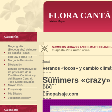
FLORA CANTÁ
Matias Mayor
Categorías
Biogeografia
SUMMERS «CRAZY» AND CLIMATE CHANGE.
(Biogeograhy) del norte
11 agosto, 2012
Autor:
admin
de España (Spain)
CRISTALERIA FINA
Margarita Fernández
Tweet
……………….
Divulgación
Veranos «locos» y cambio climá
Estudio comparativo de
……
los pastizales de la
…
Cordillera Cantábrica y
……
Summers «crazy» 
del Sistema Central .
Tesis Doctoral Matías
………
Mayor 1965
BBC
Etnopaisaje
…..
Etnopaisaje.com
Mis Dibujos
……
vegetation ecology
Calendario