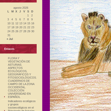
agosto 2026
L
M
X
J
V
S
D
1
2
3
4
5
6
7
8
9
10
11
12
13
14
15
16
17
18
19
20
21
22
23
24
25
26
27
28
29
30
31
« Jul
Enlaces
FLORA Y
VEGETACIÓN DE
ASTURIAS.
ASPECTOS
ECOLÓGICOS,
GEOGRÁFICOS Y
FITOSOCIOLÓGICOS.
CUADERNOS DE
CAMPO DE LA ZONA
OCCIDENTAL.
COLECCIÓN
UNIVERSIDAD EN
ESPAÑOL
Indicadores ecológicos
y grupos
socioecológicos en el
Principado de Asturias