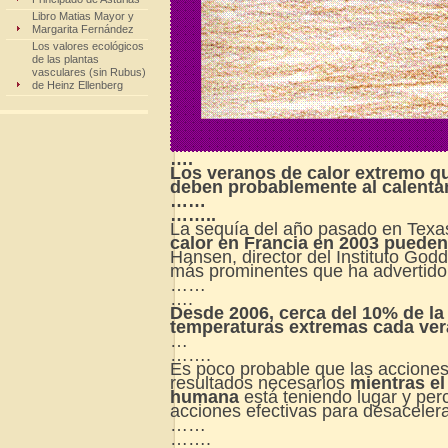
Libro Matias Mayor y
Margarita Fernández
Los valores ecológicos
de las plantas
vasculares (sin Rubus)
de Heinz Ellenberg
….
Los veranos de calor extremo qu
deben probablemente al calentam
……
……..
La sequía del año pasado en Texa
calor en Francia en 2003 pueden 
Hansen, director del Instituto God
más prominentes que ha advertido 
……
….
Desde 2006, cerca del 10% de la 
temperaturas extremas cada ve
…
…….
Es poco probable que las accione
resultados necesarios
mientras el
humana
está teniendo lugar y pe
acciones efectivas para desaceler
……
…….