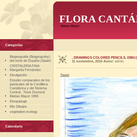
FLORA CANTÁ
Matias Mayor
Categorías
Biogeografia (Biogeograhy)
. DRAWINGS COLORED PENCILS. DIBUJO
del norte de España (Spain)
11 noviembre, 2016
Autor:
admin
CRISTALERIA FINA
Margarita Fernández
Divulgación
Tweet
Estudio comparativo de los
pastizales de la Cordillera
Cantábrica y del Sistema
Central . Tesis Doctoral
Matías Mayor 1965
Etnopaisaje
Mis Dibujos
vegetation ecology
Calendario