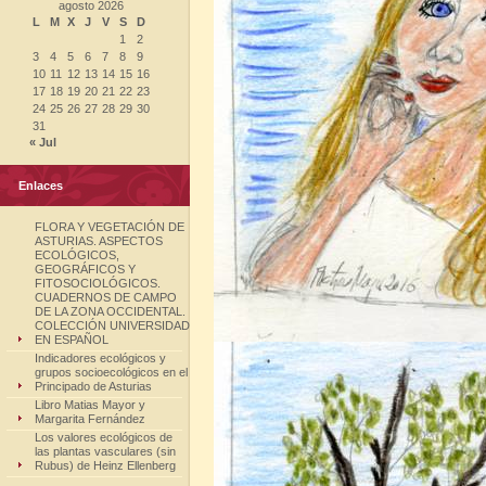
agosto 2026
L
M
X
J
V
S
D
1
2
3
4
5
6
7
8
9
10
11
12
13
14
15
16
17
18
19
20
21
22
23
24
25
26
27
28
29
30
31
« Jul
Enlaces
FLORA Y VEGETACIÓN DE
ASTURIAS. ASPECTOS
ECOLÓGICOS,
GEOGRÁFICOS Y
FITOSOCIOLÓGICOS.
CUADERNOS DE CAMPO
DE LA ZONA OCCIDENTAL.
COLECCIÓN UNIVERSIDAD
EN ESPAÑOL
Indicadores ecológicos y
grupos socioecológicos en el
Principado de Asturias
Libro Matias Mayor y
Margarita Fernández
Los valores ecológicos de
las plantas vasculares (sin
Rubus) de Heinz Ellenberg