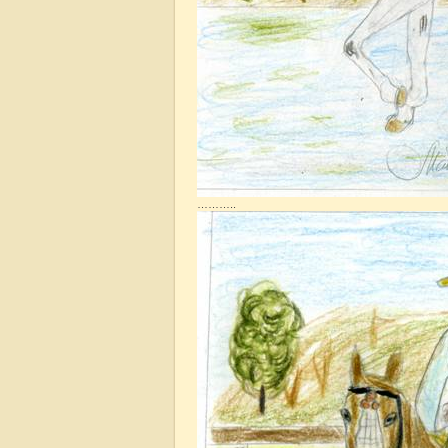
………..