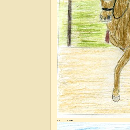
……………