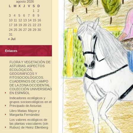
agosto 2026
L
M
X
J
V
S
D
1
2
3
4
5
6
7
8
9
10
11
12
13
14
15
16
17
18
19
20
21
22
23
24
25
26
27
28
29
30
31
« Jul
Enlaces
FLORA Y VEGETACIÓN DE
ASTURIAS. ASPECTOS
ECOLÓGICOS,
GEOGRÁFICOS Y
FITOSOCIOLÓGICOS.
CUADERNOS DE CAMPO
DE LA ZONA OCCIDENTAL.
COLECCIÓN UNIVERSIDAD
EN ESPAÑOL
Indicadores ecológicos y
grupos socioecológicos en el
Principado de Asturias
Libro Matias Mayor y
Margarita Fernández
Los valores ecológicos de
las plantas vasculares (sin
Rubus) de Heinz Ellenberg