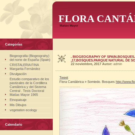
FLORA CANTÁ
Matias Mayor
Categorías
Biogeografia (Biogeograhy)
. BIOGEOGRAPHY OF SPAIN.BOSQUES.
del norte de España (Spain)
,17,BOSQUES.PARQUE NATURAL DE S
22 noviembre, 2017
Autor:
admin
CRISTALERIA FINA
Margarita Fernández
Divulgación
Tweet
Estudio comparativo de los
Flora Cantábrica » Somiedo. Bosques
http://www.
fl
pastizales de la Cordillera
……………….
Cantábrica y del Sistema
Central . Tesis Doctoral
Matías Mayor 1965
Etnopaisaje
Mis Dibujos
vegetation ecology
Calendario