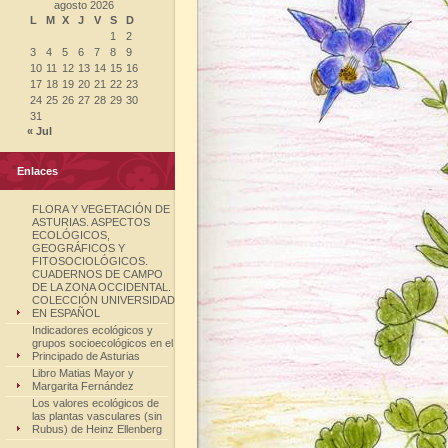
agosto 2026
L
M
X
J
V
S
D
1
2
3
4
5
6
7
8
9
10
11
12
13
14
15
16
17
18
19
20
21
22
23
24
25
26
27
28
29
30
31
« Jul
Enlaces
FLORA Y VEGETACIÓN DE
ASTURIAS. ASPECTOS
ECOLÓGICOS,
GEOGRÁFICOS Y
FITOSOCIOLÓGICOS.
CUADERNOS DE CAMPO
DE LA ZONA OCCIDENTAL.
COLECCIÓN UNIVERSIDAD
EN ESPAÑOL
Indicadores ecológicos y
grupos socioecológicos en el
Principado de Asturias
Libro Matias Mayor y
Margarita Fernández
Los valores ecológicos de
las plantas vasculares (sin
Rubus) de Heinz Ellenberg