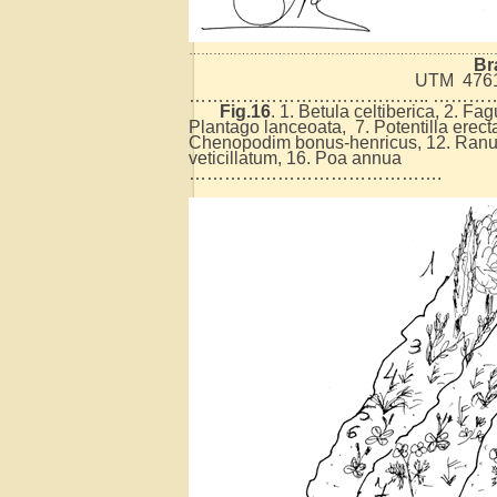
…………………………………………………………………
Br
UTM 47613
………………………………….. ………
Fig.16
. 1. Betula celtiberica, 2. Fag
Plantago lanceoata, 7. Potentilla erecta
Chenopodim bonus-henricus, 12. Ranun
veticillatum, 16. Poa annua
…………………………………….