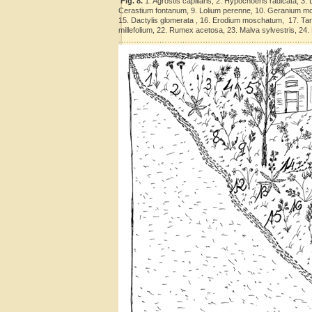
Fig. 8.
1. Agrostis capillaris, 2. Hypochoeris radicata, 3. 
Cerastium fontanum, 9. Lolium perenne, 10. Geranium mol
15. Dactylis glomerata , 16. Erodium moschatum, 17. Tarax
millefolium, 22. Rumex acetosa, 23. Malva sylvestris, 24.
……………………………………………………………………