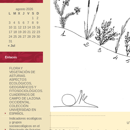
agosto 2026
L
M
X
J
V
S
D
1
2
3
4
5
6
7
8
9
10
11
12
13
14
15
16
17
18
19
20
21
22
23
24
25
26
27
28
29
30
31
« Jul
Enlaces
FLORA Y
VEGETACIÓN DE
ASTURIAS.
ASPECTOS
ECOLÓGICOS,
GEOGRÁFICOS Y
FITOSOCIOLÓGICOS.
CUADERNOS DE
CAMPO DE LA ZONA
OCCIDENTAL.
COLECCIÓN
UNIVERSIDAD EN
ESPAÑOL
……………………………………………..
Indicadores ecológicos
y grupos
UT
socioecológicos en el
……………………….
Principado de Asturias