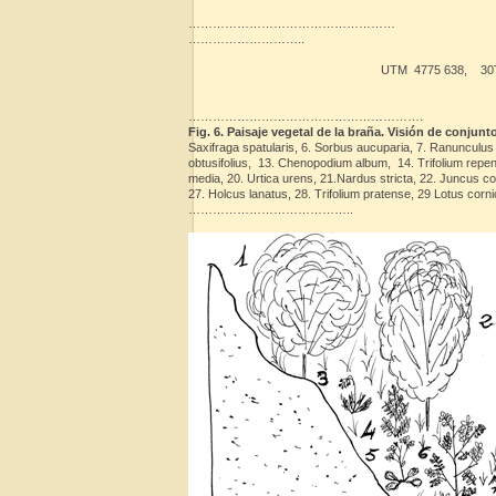
……………………………………………
………………………..
UTM 4775 638, 30T 0322809, altit
………………………………………………….
Fig. 6. Paisaje vegetal de la braña. Visión de conjunt
Saxifraga spatularis, 6. Sorbus aucuparia, 7. Ranunculus 
obtusifolius, 13. Chenopodium album, 14. Trifolium repens, 
media, 20. Urtica urens, 21.Nardus stricta, 22. Juncus c
27. Holcus lanatus, 28. Trifolium pratense, 29 Lotus cor
…………………………………..