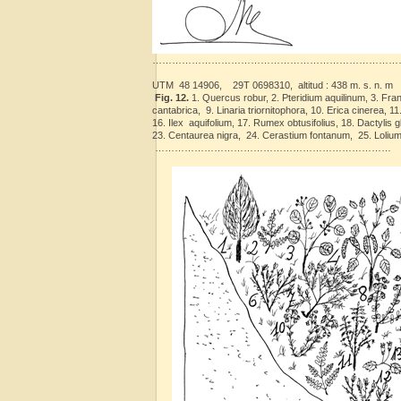
…………………………………………………………………
UTM 48 14906, 29T 0698310, altitud : 438 m. s. n. m
Fig. 12.
1. Quercus robur, 2. Pteridium aquilinum, 3. Fra
cantabrica, 9. Linaria triornitophora, 10. Erica cinerea, 11
16. Ilex aquifolium, 17. Rumex obtusifolius, 18. Dactylis gl
23. Centaurea nigra, 24. Cerastium fontanum, 25. Lolium 
………………………………………………………………