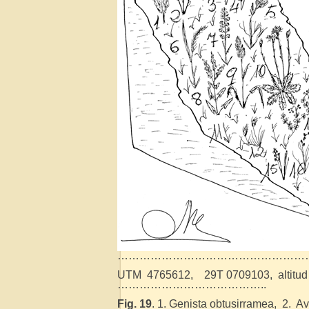
……………………………………………
UTM 4765612, 29T 0709103, altitud :
…………………………………..
Fig. 19
. 1. Genista obtusirramea, 2. Av