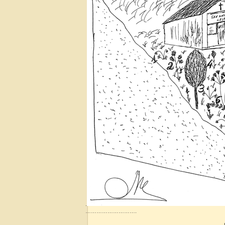
.
……………………….