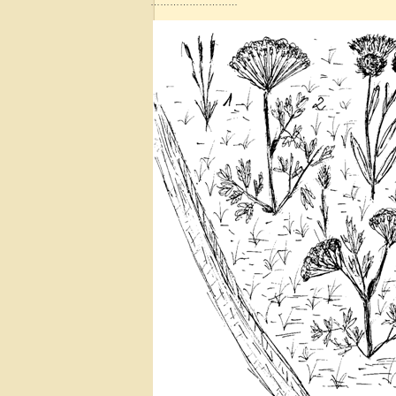
………………………