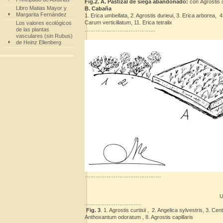
Fig.2. A. Pastizal de siega abandonado:
con
Agrostis c
Libro Matias Mayor y
B. Cabaña
Margarita Fernández
1. Erica umbellata, 2. Agrostis durieui, 3. Erica arborea, 4
Carum verticillatum, 11. Erica tetralix
Los valores ecológicos
de las plantas
…………………………………
vasculares (sin Rubus)
de Heinz Ellenberg
……………………………………
U
………………………….
Fig. 3
. 1. Agrostis curtisii , 2. Angelica sylvestris
Anthoxantum odoratum , 8. Agrostis capillaris