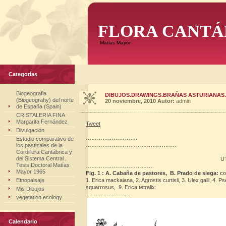
FLORA CANTÁ
Matias Mayor
Categorías
Biogeografia
DIBUJOS.DRAWINGS.BRAÑAS ASTURIANAS.
(Biogeograhy) del norte
20 noviembre, 2010
Autor:
admin
de España (Spain)
CRISTALERIA FINA
Margarita Fernández
Tweet
Divulgación
……………………….
Estudio comparativo de
………………………………………….
los pastizales de la
Cordillera Cantábrica y
del Sistema Central .
UT
Tesis Doctoral Matías
……………………………….
Mayor 1965
Fig. 1 : A. Cabaña de pastores, B. Prado de siega:
co
Etnopaisaje
1. Erica mackaiana, 2. Agrostis curtisii, 3. Ulex galli, 4. 
squarrosus, 9. Erica tetralix.
Mis Dibujos
……………………
vegetation ecology
Calendario