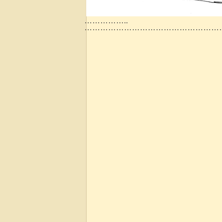
……………..
………………………………………………