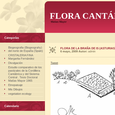
FLORA CANTÁ
Matias Mayor
Categorías
Biogeografia (Biogeograhy)
FLORA DE LA BRAÑA DE IS (ASTURIAS
del norte de España (Spain)
6 mayo, 2009
Autor:
admin
CRISTALERIA FINA
Margarita Fernández
Divulgación
Tweet
Estudio comparativo de los
pastizales de la Cordillera
Cantábrica y del Sistema
Central . Tesis Doctoral
Matías Mayor 1965
Etnopaisaje
Mis Dibujos
vegetation ecology
Calendario