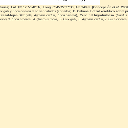
ias), Lat. 43º 17’ 56,42’’ N,
Long. 6º 45’ 27,37’’ O, Alt. 948 m. (Concepción
et al
., 200
ex gallii
y
Erica cinerea
al no ser dallados (cortados).
B. Cabaña
.
Brezal xerofítico sobre p
Brezal-tojal
(
Ulex gallii,
Agrostis curtisii,
Erica cinerea
),
Cervunal higroturboso
(
Nardus s
riaei,
3.
Erica arborea
,
4.
Quercus robur
,
5.
Ulex gallii
,
6.
Agrostis curtisii,
7.
Erica cinerea,