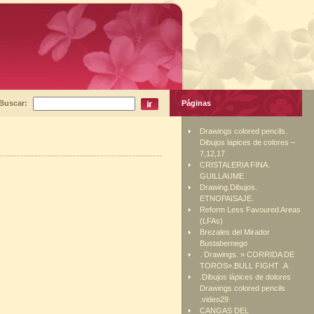
Buscar:
Páginas
Drawings colored pencils.
Dibujos lapices de colores –
7,12,17
CRISTALERIA FINA.
GUILLAUME
Drawing.Dibujos.
ETNOPAISAJE.
Reform Less Favoured Areas
(LFAs)
Brezales del Mirador
Bustabernego
. Drawings. » CORRIDA DE
TOROS».BULL FIGHT .A
.Dibujos lápices de dolores
Drawings colored pencils
.video29
CANGAS DEL