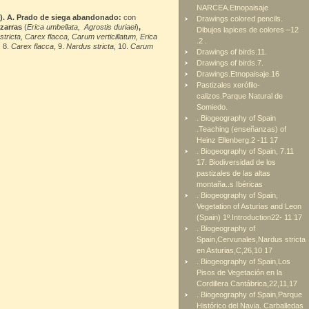
NARCEA.Etnopaisaje
6). A. Prado de siega abandonado:
con
Drawings colored pencils.
izarras
(
Erica umbellata,
Agrostis duriaei
)
,
Dibujos lapices de colores –12
tricta, Carex flacca, Carum verticillatum, Erica
.2 .
8.
Carex flacca
, 9.
Nardus stricta
, 10.
Carum
Drawings of birds.11.
Drawings of birds.7.
Drawings.Etnopaisaje.16
Pastizales xerófilo-
calizos.Parque Natural de
Somiedo.
. Biogeography of Spain
.Teaching (enseñanzas) of
Heinz Ellenberg.2 -11 17
. Biogeography of Spain, 7.11
17. Biodiversidad de los
pastizales de las altas
montaña..s Ibéricas
. Biogeography of Spain,
Vegetation of Asturias and Leon
(Spain) 1º.Introduction22- 11 17
. Biogeography of
Spain,Cervunales,Nardus stricta
en Asturias,C,26,10 17
. Biogeography of Spain,Los
Pisos de Vegetación en la
Cordillera Cantábrica,22,11,17
. Biogeography of Spain,Parque
Histórico del Navia. Carballedas