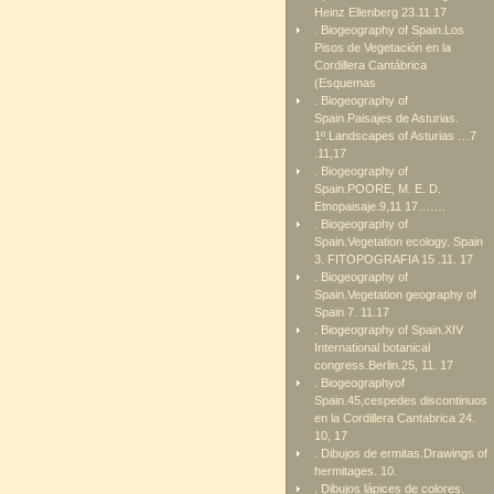
Heinz Ellenberg 23.11 17
. Biogeography of Spain.Los
Pisos de Vegetación en la
Cordillera Cantábrica
(Esquemas
. Biogeography of
Spain.Paisajes de Asturias.
1º.Landscapes of Asturias …7
.11,17
. Biogeography of
Spain.POORE, M. E. D.
Etnopaisaje.9,11 17…….
. Biogeography of
Spain.Vegetation ecology. Spain
3. FITOPOGRAFIA 15 .11. 17
. Biogeography of
Spain.Vegetation geography of
Spain 7. 11.17
. Biogeography of Spain.XIV
International botanical
congress.Berlin.25, 11. 17
. Biogeographyof
Spain.45,cespedes discontinuos
en la Cordillera Cantabrica 24.
10, 17
. Dibujos de ermitas.Drawings of
hermitages. 10.
. Dibujos lápices de colores.