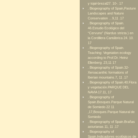
y tojal-brezal27. 10-. 17
. Biogeography of Spain,Pasture
Landscapes and Nature
Conservation …9,11 .17
. Biogeography of Spain.
46.Estudio Ecológico del
“Cervuno” (Nardus stricta ) en
la Cordillera Cantábrica 24. 10.
17
. Biogeography of Spain.
Teaching: Vegetation ecology
according to Prof.Dr. Heinz
Ellenberg .23,11 17
. Biogeography of Spain.32-
Xeroacanthic formations of
Iberian mountains.7, 11 .17
. Biogeography of Spain.40.Flora
y vegetación.PARQUE DEL
NAVIA 17.11, 17
. Biogeography of
Spain.Bosques.Parque Natural
de Somiedo 22 11
,17,Bosques.Parque Natural de
Somiedo
. Biogeography of Spain.Brañas
asturianas.11, 11 .17
. Biogeography of
Spain.Indicadores ecológicos de