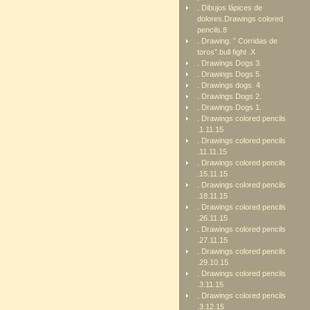
. Dibujos lápices de
dolores.Drawings colored
pencils.8
. Drawing. ” Corridas de
toros”.bull fight .X
. Drawings Dogs 3.
. Drawings Dogs 5.
. Drawings dogs. 4
. Drawings Dogs 2.
. Drawings Dogs 1.
. Drawings colored pencils
.1.11.15
. Drawings colored pencils
.11.11.15
. Drawings colored pencils
.15.11.15
. Drawings colored pencils
.18.11.15
. Drawings colored pencils
.26.11.15
. Drawings colored pencils
.27.11.15
. Drawings colored pencils
.29.10.15
. Drawings colored pencils
.3.11.15
. Drawings colored pencils
.3.12.15