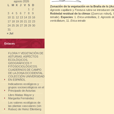
agosto 2026
L
M
X
J
V
S
D
Zonación de la vegetación en la Braña de Is (Astur
1
2
Agrostis capillaris
y
Festuca rubra
se introducen
Ul
3
4
5
6
7
8
9
Robledal residual de la climax
(
Quercus robur
),
tetralix
).
Especies
: 1.
Erica umbellata
, 2.
Agrostis du
10
11
12
13
14
15
16
verticillatum
, 11.
Erica tetralix
17
18
19
20
21
22
23
24
25
26
27
28
29
30
31
« Jul
Enlaces
FLORA Y VEGETACIÓN DE
ASTURIAS. ASPECTOS
ECOLÓGICOS,
GEOGRÁFICOS Y
FITOSOCIOLÓGICOS.
CUADERNOS DE CAMPO
DE LA ZONA OCCIDENTAL.
COLECCIÓN UNIVERSIDAD
EN ESPAÑOL
Indicadores ecológicos y
grupos socioecológicos en el
Principado de Asturias
Libro Matias Mayor y
Margarita Fernández
Los valores ecológicos de
las plantas vasculares (sin
Rubus) de Heinz Ellenberg