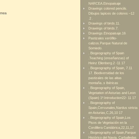
NARCEA.Etnopaisaje
Drawings colored pencils.
ramea
Dibujos lapices de colores –12
.2 .
Drawings of birds.11.
Drawings of birds.7.
Drawings.Etnopaisaje.16
Pastizales xerófilo-
calizos.Parque Natural de
Somiedo.
. Biogeography of Spain
.Teaching (enseñanzas) of
Heinz Ellenberg.2 -11 17
. Biogeography of Spain, 7.11
17. Biodiversidad de los
pastizales de las altas
montaña..s Ibéricas
. Biogeography of Spain,
Vegetation of Asturias and Leon
(Spain) 1º.Introduction22- 11 17
. Biogeography of
Spain,Cervunales,Nardus stricta
en Asturias,C,26,10 17
. Biogeography of Spain,Los
Pisos de Vegetación en la
Cordillera Cantábrica,22,11,17
. Biogeography of Spain,Parque
Histórico del Navia. Carballedas