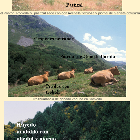
el Ponton. Robledal y pastizal seco con con Avenella flexuosa y piornal de Genista obtusir
Trashumancia de ganado vacuno en Somiedo