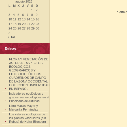
agosto 2026
L
M
X
J
V
S
D
1
2
Puerto d
3
4
5
6
7
8
9
10
11
12
13
14
15
16
17
18
19
20
21
22
23
24
25
26
27
28
29
30
31
« Jul
Enlaces
FLORA Y VEGETACIÓN DE
ASTURIAS. ASPECTOS
ECOLÓGICOS,
GEOGRÁFICOS Y
FITOSOCIOLÓGICOS.
CUADERNOS DE CAMPO
DE LA ZONA OCCIDENTAL.
COLECCIÓN UNIVERSIDAD
EN ESPAÑOL
Indicadores ecológicos y
grupos socioecológicos en el
Principado de Asturias
Libro Matias Mayor y
Margarita Fernández
Los valores ecológicos de
las plantas vasculares (sin
Rubus) de Heinz Ellenberg