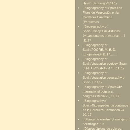
Heinz Ellenberg 23.11 17
. Biogeography of Spain.Los
Pisos de Vegetación en la
Cordillera Cantábrica
(Esquemas
. Biogeography of
Spain.Paisajes de Asturias.
1º.Landscapes of Asturias …7
.11,17
. Biogeography of
Spain.POORE, M. E. D.
Etnopaisaje.9,11 17…….
. Biogeography of
Spain.Vegetation ecology. Spain
3. FITOPOGRAFIA 15 .11. 17
. Biogeography of
Spain.Vegetation geography of
Spain 7. 11.17
. Biogeography of Spain.XIV
International botanical
congress.Berlin.25, 11. 17
. Biogeographyof
Spain.45,cespedes discontinuos
en la Cordillera Cantabrica 24.
10, 17
. Dibujos de ermitas.Drawings of
hermitages. 10.
. Dibujos lápices de colores.