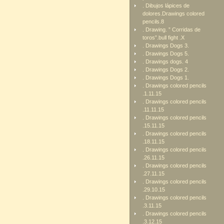
. Dibujos lápices de
dolores.Drawings colored
pencils.8
. Drawing. ” Corridas de
toros”.bull fight .X
. Drawings Dogs 3.
. Drawings Dogs 5.
. Drawings dogs. 4
. Drawings Dogs 2.
. Drawings Dogs 1.
. Drawings colored pencils
.1.11.15
. Drawings colored pencils
.11.11.15
. Drawings colored pencils
.15.11.15
. Drawings colored pencils
.18.11.15
. Drawings colored pencils
.26.11.15
. Drawings colored pencils
.27.11.15
. Drawings colored pencils
.29.10.15
. Drawings colored pencils
.3.11.15
. Drawings colored pencils
.3.12.15