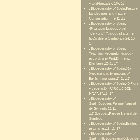
y tojal-brezal27. 10-. 17
. Biogeography of Spain,Pasture
Landscapes and Nature
Conservation …9,11 .17
. Biogeography of Spain.
46.Estudio Ecológico del
“Cervuno” (Nardus stricta ) en
la Cordillera Cantábrica 24. 10.
17
. Biogeography of Spain.
Teaching: Vegetation ecology
according to Prof.Dr. Heinz
Ellenberg .23,11 17
. Biogeography of Spain.32-
Xeroacanthic formations of
Iberian mountains.7, 11 .17
. Biogeography of Spain.40.Flora
y vegetación.PARQUE DEL
NAVIA 17.11, 17
. Biogeography of
Spain.Bosques.Parque Natural
de Somiedo 22 11
,17,Bosques.Parque Natural de
Somiedo
. Biogeography of Spain.Brañas
asturianas.11, 11 .17
. Biogeography of
Spain.Indicadores ecológicos de