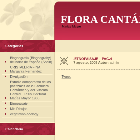
FLORA CANTÁ
Matias Mayor
Categorías
Biogeografia (Biogeograhy)
.ETNOPAISAJE – PAG.4
del norte de España (Spain)
7 agosto, 2009
Autor:
admin
CRISTALERIA FINA
Margarita Fernández
Divulgación
Tweet
Estudio comparativo de los
pastizales de la Cordillera
Cantábrica y del Sistema
Central . Tesis Doctoral
Matías Mayor 1965
Etnopaisaje
Mis Dibujos
vegetation ecology
Calendario