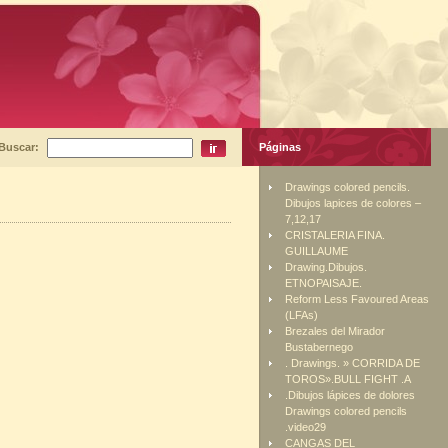
Buscar:
Páginas
Drawings colored pencils.
Dibujos lapices de colores –
7,12,17
CRISTALERIA FINA.
GUILLAUME
Drawing.Dibujos.
ETNOPAISAJE.
Reform Less Favoured Areas
(LFAs)
Brezales del Mirador
Bustabernego
. Drawings. » CORRIDA DE
TOROS».BULL FIGHT .A
.Dibujos lápices de dolores
Drawings colored pencils
.video29
CANGAS DEL