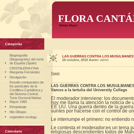
FLORA CANTÁ
Matias Mayor
Categorías
Biogeografia
LAS GUERRAS CONTRA LOS MUSULMANES? 
(Biogeograhy) del norte
26 octubre, 2010
Autor:
admin
de España (Spain)
CRISTALERIA FINA
Margarita Fernández
Tweet
Divulgación
……………………..
Estudio comparativo de
LAS GUERRAS CONTRA LOS MUSULMANES
los pastizales de la
Vamos a la tertulia del University College
Cordillera Cantábrica y
del Sistema Central .
El moderador interviene: los documento
Tesis Doctoral Matías
Mayor 1965
hoy me llama la atención la noticia de u
EE UU. Una guerra dentro de la guerra. 
Etnopaisaje
suníes por hacerse con el control de u
Mis Dibujos
vegetation ecology
Le interrumpe el primero: no entiendo 
Le contesta el moderador:es un tema pa
religiosas descendientes todos de Mah
Calendario