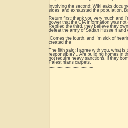
Involving the second: Wikileaks docume
sides, and exhausted the population. Ba
Return first: thank you very much and 
power that the CIA information was not
Replied the third, they believe they own
defeat the army of Sadan Hussein and c
Comes the fourth, and I’m sick of hear
created the
The fifth said: I agree with you, what is
responsible? .. Are building homes in t
not require heavy sanctions. If they bom
Palestinians carpets.
,,,,,,,,,,,,,,,,,,,,,,,,,,,,,,,,,,,,,,,