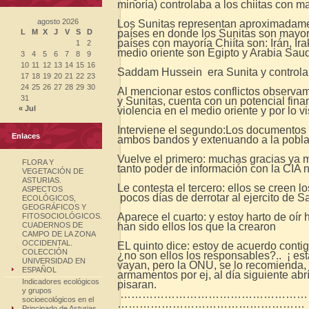
minoría) controlaba a los chiitas con m
agosto 2026
Los Sunitas representan aproximadamen
L
M
X
J
V
S
D
países en donde los Sunitas son mayoría
países con mayoría Chiíta son: Irán, Ira
1
2
medio oriente son Egipto y Arabia Saudit
3
4
5
6
7
8
9
10
11
12
13
14
15
16
Saddam Hussein era Sunita y controlab
17
18
19
20
21
22
23
24
25
26
27
28
29
30
Al mencionar estos conflictos observa
31
y Sunitas, cuenta con un potencial finan
« Jul
violencia en el medio oriente y por lo 
Interviene el segundo:Los documentos 
Enlaces
ambos bandos y extenuando a la poblac
Vuelve el primero: muchas gracias ya 
FLORA Y
tanto poder de información con la CIA 
VEGETACIÓN DE
ASTURIAS.
Le contesta el tercero: ellos se creen 
ASPECTOS
pocos días de derrotar al ejercito de 
ECOLÓGICOS,
GEOGRÁFICOS Y
Aparece el cuarto: y estoy harto de oír
FITOSOCIOLÓGICOS.
CUADERNOS DE
han sido ellos los que la crearon
CAMPO DE LA ZONA
OCCIDENTAL.
EL quinto dice: estoy de acuerdo contig
COLECCIÓN
¿no son ellos los responsables?.. ¡ es
UNIVERSIDAD EN
vayan, pero la ONU, se lo recomienda, 
ESPAÑOL
armamentos por ej, al día siguiente abr
Indicadores ecológicos
pisaran.
y grupos
………………………………………………
socioecológicos en el
……………………………………………
Principado de Asturias