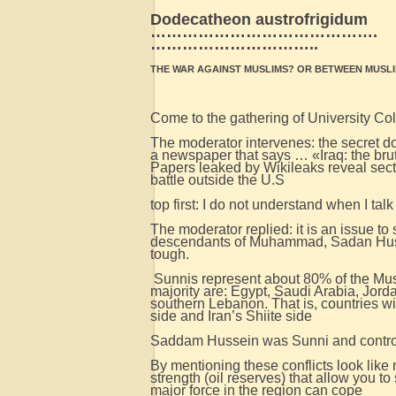
Dodecatheon austrofrigidum
…………………………………….
…………………………..
THE WAR AGAINST MUSLIMS? OR BETWEEN MUSLI
Come to the gathering of University Co
The moderator intervenes: the secret d
a newspaper that says … «Iraq: the brut
Papers leaked by Wikileaks reveal secta
battle outside the U.S
top first: I do not understand when I ta
The moderator replied: it is an issue to
descendants of Muhammad, Sadan Hussei
tough.
Sunnis represent about 80% of the Mus
majority are: Egypt, Saudi Arabia, Jorda
southern Lebanon. That is, countries w
side and Iran’s Shiite side
Saddam Hussein was Sunni and controlle
By mentioning these conflicts look like
strength (oil reserves) that allow you t
major force in the region can cope