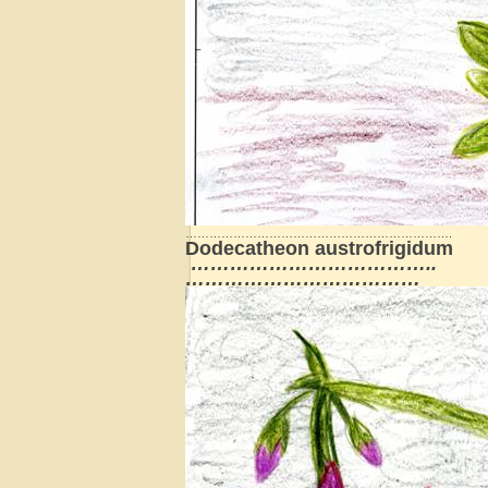
………………………………………………………….
Dodecatheon austrofrigidum
………………………………..
………………………………