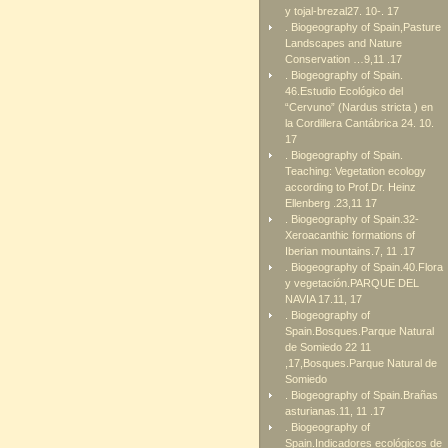
y tojal-brezal27. 10-. 17
. Biogeography of Spain,Pasture
Landscapes and Nature
Conservation …9,11 .17
. Biogeography of Spain.
46.Estudio Ecológico del
“Cervuno” (Nardus stricta ) en
la Cordillera Cantábrica 24. 10.
17
. Biogeography of Spain.
Teaching: Vegetation ecology
according to Prof.Dr. Heinz
Ellenberg .23,11 17
. Biogeography of Spain.32-
Xeroacanthic formations of
Iberian mountains.7, 11 .17
. Biogeography of Spain.40.Flora
y vegetación.PARQUE DEL
NAVIA 17.11, 17
. Biogeography of
Spain.Bosques.Parque Natural
de Somiedo 22 11
,17,Bosques.Parque Natural de
Somiedo
. Biogeography of Spain.Brañas
asturianas.11, 11 .17
. Biogeography of
Spain.Indicadores ecológicos de