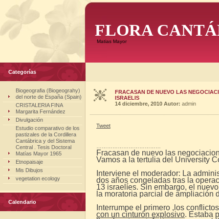
FLORA CANTÁ
Matias Mayor
Categorías
Biogeografia (Biogeograhy)
FRACASAN DE NUEVO LAS NEGOCIACIO
del norte de España (Spain)
ISRAELIS
14 diciembre, 2010
Autor:
admin
CRISTALERIA FINA
Margarita Fernández
Divulgación
Tweet
Estudio comparativo de los
pastizales de la Cordillera
Cantábrica y del Sistema
………………………………
Central . Tesis Doctoral
Fracasan de nuevo las negociacione
Matías Mayor 1965
Vamos a la tertulia del University C
Etnopaisaje
Mis Dibujos
Interviene el moderador: La admini
vegetation ecology
dos años congeladas tras la operaci
13 israelíes. Sin embargo, el nuev
la moratoria parcial de ampliación d
Calendario
Interrumpe el primero ,los conflic
con un cinturón explosivo
. Estaba 