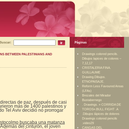
Buscar:
Páginas
Drawings colored pencils.
ONS BETWEEN PALESTINIANS AND
Dibujos lapices de colores –
7,12,17
CRISTALERIA FINA.
GUILLAUME
Drawing.Dibujos.
ETNOPAISAJE.
Reform Less Favoured Areas
(LFAs)
Brezales del Mirador
Bustabernego
directas de paz, después de casi
. Drawings. » CORRIDA DE
murieron más de 1400 palestinos y
TOROS».BULL FIGHT .A
o Tel Aviv decidió no prorrogar
.Dibujos lápices de dolores
Drawings colored pencils
e Estocolmo buscaba una matanza
.video29
 Además del cinturón, el joven
CANGAS DEL