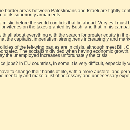
t the border areas between Palestinians and Israeli are tightly con
e of its superiority armaments.
imistic before the world conflicts that lie ahead. Very evil must
 privileges on the taxes granted by Bush, and that in his campai
ith all about everything with the search for greater equity in the 
hat the capitalist imperialism strengthens increasingly and mark
 policies of the left-wing parties are in crisis, although meet Bill
 Gonzalez. The socialism divided when having economic growth,
 the unemployed increases unfortunately the crisis.
ce jobs? In EU countries, in some it is very difficult, especial
ve to change their habits of life, with a more austere, and per
 be mentally and make a list of necessary and unnecessary expe