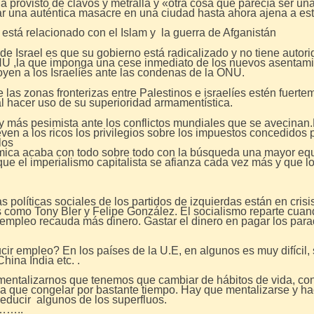
a provisto de clavos y metralla y «otra cosa que parecía ser una
ar una auténtica masacre en una ciudad hasta ahora ajena a este
está relacionado con el Islam y la guerra de Afganistán
de Israel es que su gobierno está radicalizado y no tiene autor
NU ,la que imponga una cese inmediato de los nuevos asentami
yen a los Israelíes ante las condenas de la ONU.
ue las zonas fronterizas entre Palestinos e israelíes estén fuer
l hacer uso de su superioridad armamentística.
soy más pesimista ante los conflictos mundiales que se avecin
ven a los ricos los privilegios sobre los impuestos concedidos 
los
nómica acaba con todo sobre todo con la búsqueda una mayor equi
 que el imperialismo capitalista se afianza cada vez más y que 
as políticas sociales de los partidos de izquierdas están en crisi
os como Tony Bler y Felipe González. El socialismo reparte cuan
empleo recauda más dinero. Gastar el dinero en pagar los par
ir empleo? En los países de la U.E, en algunos es muy difícil,
hina India etc. .
mentalizarnos que tenemos que cambiar de hábitos de vida, con
a que congelar por bastante tiempo. Hay que mentalizarse y hac
 reducir algunos de los superfluos.
…..