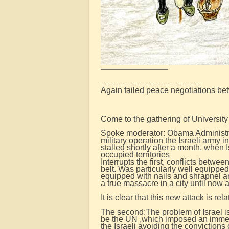
————————————
………………………………………………
Again failed peace negotiations be
Come to the gathering of Universit
Spoke moderator: Obama Administrati
military operation the Israeli army 
stalled shortly after a month, when 
occupied territories
Interrupts the first, conflicts betw
belt. Was particularly well equipped
equipped with nails and shrapnel an
a true massacre in a city until now al
It is clear that this new attack is r
The second:The problem of Israel is
be the UN ,which imposed an immedi
the Israeli avoiding the convictions