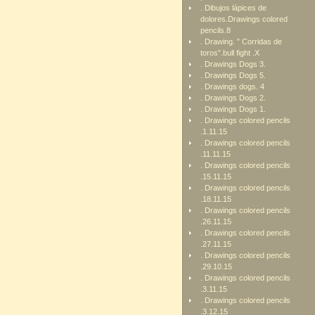
. Dibujos lápices de
dolores.Drawings colored
pencils.8
. Drawing. ” Corridas de
toros”.bull fight .X
. Drawings Dogs 3.
. Drawings Dogs 5.
. Drawings dogs. 4
. Drawings Dogs 2.
. Drawings Dogs 1.
. Drawings colored pencils
.1.11.15
. Drawings colored pencils
.11.11.15
. Drawings colored pencils
.15.11.15
. Drawings colored pencils
.18.11.15
. Drawings colored pencils
.26.11.15
. Drawings colored pencils
.27.11.15
. Drawings colored pencils
.29.10.15
. Drawings colored pencils
.3.11.15
. Drawings colored pencils
.3.12.15