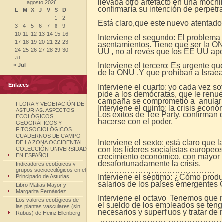
llevaba otro artefacto en una mochil
agosto 2026
confirmaría su intención de perpetr
L
M
X
J
V
S
D
1
2
Está claro,que este nuevo atentado 
3
4
5
6
7
8
9
10
11
12
13
14
15
16
Interviene el segundo: El problema 
17
18
19
20
21
22
23
asentamientos. Tiene que ser la O
24
25
26
27
28
29
30
UU , no al revés que los EE UU apo
31
Interviene el tercero: Es urgente q
« Jul
de la ONU .Y que prohíban a Israea
Enlaces
Interviene el cuarto: yo cada vez 
pide a los demócratas, que le renue
campaña se comprometió a anular
FLORA Y VEGETACIÓN DE
Interviene el quinto: la crisis eco
ASTURIAS. ASPECTOS
Los éxitos de Tee Party, confirman
ECOLÓGICOS,
hacerse con el poder.
GEOGRÁFICOS Y
FITOSOCIOLÓGICOS.
CUADERNOS DE CAMPO
Interviene el sexto: está claro que l
DE LA ZONA OCCIDENTAL.
con los líderes socialistas europe
COLECCIÓN UNIVERSIDAD
EN ESPAÑOL
crecimiento económico, con mayor 
desafortunadamente la crisis.
Indicadores ecológicos y
……………………………………
grupos socioecológicos en el
Interviene el séptimo: ¿Cómo produc
Principado de Asturias
salarios de los países emergentes C
Libro Matias Mayor y
Margarita Fernández
Interviene el octavo: Tenemos que 
Los valores ecológicos de
el sueldo de los empleados se teng
las plantas vasculares (sin
necesarios y superfluos y tratar de
Rubus) de Heinz Ellenberg
…………………………………………