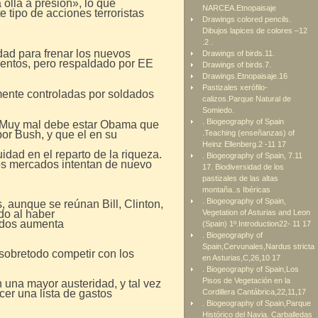
 olla a presión», lo que
NARCEA.Etnopaisaje
 tipo de acciones terroristas
Drawings colored pencils.
Dibujos lapices de colores –12
.2 .
idad para frenar los nuevos
Drawings of birds.11.
entos, pero respaldado por EE
Drawings of birds.7.
Drawings.Etnopaisaje.16
Pastizales xerófilo-
temente controladas por soldados
calizos.Parque Natural de
Somiedo.
. Biogeography of Spain
an.Muy mal debe estar Obama que
por Bush, y que el en su
.Teaching (enseñanzas) of
Heinz Ellenberg.2 -11 17
dad en el reparto de la riqueza.
. Biogeography of Spain, 7.11
los mercados intentan de nuevo
17. Biodiversidad de los
pastizales de las altas
montaña..s Ibéricas
. Biogeography of Spain,
s, aunque se reúnan Bill, Clinton,
do al haber
Vegetation of Asturias and Leon
ados aumenta
(Spain) 1º.Introduction22- 11 17
. Biogeography of
Spain,Cervunales,Nardus stricta
 sobretodo competir con los
en Asturias,C,26,10 17
. Biogeography of Spain,Los
Pisos de Vegetación en la
 una mayor austeridad, y tal vez
er una lista de gastos
Cordillera Cantábrica,22,11,17
. Biogeography of Spain,Parque
Histórico del Navia. Carballedas