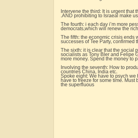
Intervene the third: It is urgent tha
.AND prohibiting to Israeal make us
The fourth: i each day i’m more pess
democrats,which will renew the rich
The fifth: the economic crisis ends w
successes of Tee Party, confirmed t
The sixth: it is clear that the social
socialists as Tony Bler and Felipe
more money. Spend the money to pay
Involving the seventh: How to produ
countries China, India etc.
Spoke eight: We have to psych we ha
have to freeze for some time. Must
the superfluous