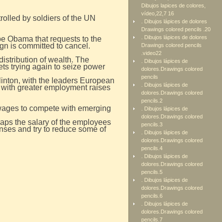
Dibujos lapices de colores,
vídeo,22,7 16
trolled by soldiers of the UN
. Dibujos lápices de dolores
Drawings colored pencils .20
. Dibujos lápices de dolores
 be Obama that requests to the
gn is committed to cancel.
Drawings colored pencils
.video22
distribution of wealth. The
. Dibujos lápices de
ets trying again to seize power
dolores.Drawings colored
pencils
, Clinton, with the leaders European
. Dibujos lápices de
 with greater employment raises
dolores.Drawings colored
pencils.2
ly wages to compete with emerging
. Dibujos lápices de
dolores.Drawings colored
haps the salary of the employees
pencils.3
nses and try to reduce some of
. Dibujos lápices de
dolores.Drawings colored
pencils.4
. Dibujos lápices de
dolores.Drawings colored
pencils.5
. Dibujos lápices de
dolores.Drawings colored
pencils.6
. Dibujos lápices de
dolores.Drawings colored
pencils.7