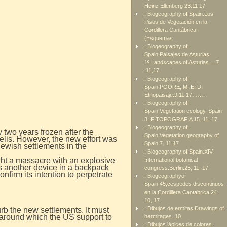
Heinz Ellenberg 23.11 17
. Biogeography of Spain.Los
Pisos de Vegetación en la
Cordillera Cantábrica
(Esquemas
. Biogeography of
Spain.Paisajes de Asturias.
1º.Landscapes of Asturias …7
.11,17
. Biogeography of
Spain.POORE, M. E. D.
Etnopaisaje.9,11 17…….
. Biogeography of
Spain.Vegetation ecology. Spain
3. FITOPOGRAFIA 15 .11. 17
. Biogeography of
two years frozen after the
Spain.Vegetation geography of
aelis. However, the new effort was
Spain 7. 11.17
Jewish settlements in the
. Biogeography of Spain.XIV
ought a massacre with an explosive
International botanical
was another device in a backpack
congress.Berlin.25, 11. 17
firm its intention to perpetrate
. Biogeographyof
Spain.45,cespedes discontinuos
en la Cordillera Cantabrica 24.
10, 17
. Dibujos de ermitas.Drawings of
rb the new settlements. It must
 around which the US support to
hermitages. 10.
. Dibujos lápices de colores.