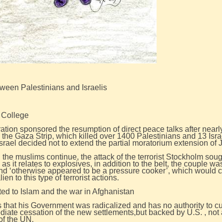
tween Palestinians and Israelis
y College
on sponsored the resumption of direct peace talks after nearly 
in the Gaza Strip, which killed over 1400 Palestinians and 13 Isr
Israel decided not to extend the partial moratorium extension of 
een the muslims continue, the attack of the terrorist Stockholm s
 as it relates to explosives, in addition to the belt, the couple 
d ‘otherwise appeared to be a pressure cooker’, which would con
ien to this type of terrorist actions.
elated to Islam and the war in Afghanistan
 that his Government was radicalized and has no authority to cu
ate cessation of the new settlements,but backed by U.S. , not
 of the UN.