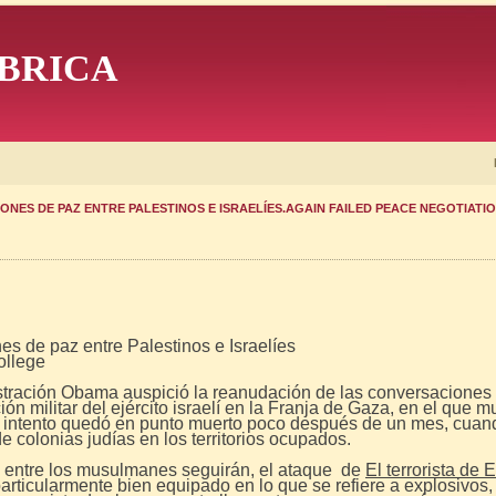
BRICA
NES DE PAZ ENTRE PALESTINOS E ISRAELÍES.AGAIN FAILED PEACE NEGOTIATI
s de paz entre Palestinos e Israelíes
ollege
stración Obama auspició la reanudación de las conversaciones 
ón militar del ejército israelí en la Franja de Gaza, en el que 
o intento quedó en punto muerto poco después de un mes, cuand
e colonias judías en los territorios ocupados.
tos entre los musulmanes seguirán, el ataque de
El terrorista d
particularmente bien equipado en lo que se refiere a explosivos,