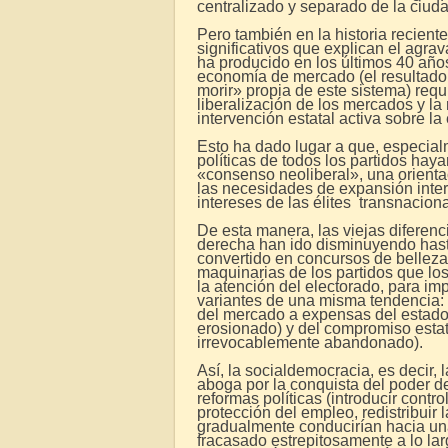
centralizado y separado de la ciud
Pero también en la historia recie
significativos que explican el agrav
ha producido en los últimos 40 años
economía de mercado (el resultado 
morir» propia de este sistema) requir
liberalización de los mercados y la 
intervención estatal activa sobre l
Esto ha dado lugar a que, especialm
políticas de todos los partidos hay
«consenso neoliberal», una orienta
las necesidades de expansión intern
intereses de las élites transnaciona
De esta manera, las viejas diferenci
derecha han ido disminuyendo hast
convertido en concursos de belleza
maquinarias de los partidos que los
la atención del electorado, para im
variantes de una misma tendencia: 
del mercado a expensas del estado
erosionado) y del compromiso estat
irrevocablemente abandonado).
Así, la socialdemocracia, es decir, 
aboga por la conquista del poder 
reformas políticas (introducir cont
protección del empleo, redistribuir l
gradualmente conducirían hacia una 
fracasado estrepitosamente a lo larg