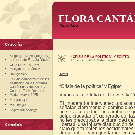
FLORA CANTÁ
Matias Mayor
Categorías
Biogeografia (Biogeograhy)
“CRISIS DE LA POLÍTICA” Y EGIPTO
del norte de España (Spain)
14 febrero, 2011
Autor:
admin
CRISTALERIA FINA
Margarita Fernández
Divulgación
Tweet
Estudio comparativo de los
…………………………….
pastizales de la Cordillera
“Crisis de la política” y Egipto
Cantábrica y del Sistema
Central . Tesis Doctoral
Vamos a la tertulia del University C
Matías Mayor 1965
Etnopaisaje
EL moderador interviene: Los acont
Mis Dibujos
señalan claramente el camino que va 
vegetation ecology
no se va a producir un cambio de g
golpe ciudadano”, generado por las
no les preocupaba la pluralidad de 
libertad, una injusta distribución de
Calendario
claro que también los occidentale
democrática, y no quedarnos en esa