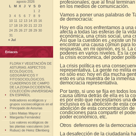
profesionales, que al final termina
agosto 2026
en los medios de comunicación.
L
M
X
J
V
S
D
1
2
Vamos a poner unas palabras de Ta
3
4
5
6
7
8
9
de democracia:
10
11
12
13
14
15
16
17
18
19
20
21
22
23
Hoy en día nos enfrentamos a una cr
24
25
26
27
28
29
30
afecta a todas las esferas de la vid
31
económica, una crisis social, una cri
Así que la cuestión es ¿existe un 
« Jul
encontrar una causa común para los
respuesta, en mi opinión, es sí. La
Enlaces
poderes en varios niveles. Es la c
la crisis económica, del poder político
FLORA Y VEGETACIÓN DE
La crisis política es una consecue
ASTURIAS. ASPECTOS
representativa. La gente no milita 
ECOLÓGICOS,
no sólo eso: hoy en día mucha gente
GEOGRÁFICOS Y
esto es una muestra de la inmensa c
FITOSOCIOLÓGICOS.
democracia representativa.
CUADERNOS DE CAMPO
DE LA ZONA OCCIDENTAL.
Por tanto, si uno se fija en todos lo
COLECCIÓN UNIVERSIDAD
causa última detrás de ella es la c
EN ESPAÑOL
es por esto que necesitamos una
d
Indicadores ecológicos y
inclusiva es la abolición de esta co
grupos socioecológicos en el
abolición de esta concentración de 
Principado de Asturias
condiciones para compartir el poder 
Libro Matias Mayor y
poder económico, etc.
Margarita Fernández
Los valores ecológicos de
Otros defensores de la democracia 
las plantas vasculares (sin
Rubus) de Heinz Ellenberg
La desafección de la ciudadanía hac