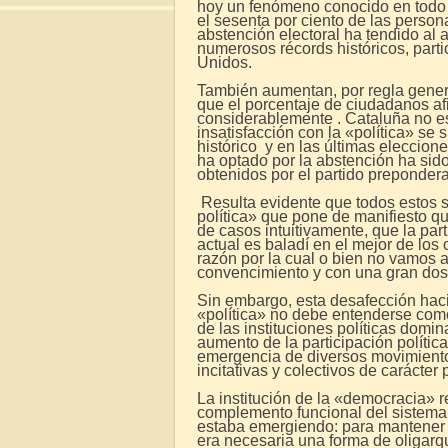
hoy un fenómeno conocido en todo e
el sesenta por ciento de las person
abstención electoral ha tendido al
numerosos récords históricos, part
Unidos.
También aumentan, por regla general
que el porcentaje de ciudadanos afi
considerablemente . Cataluña no es
insatisfacción con la «política» se
histórico y en las últimas eleccio
ha optado por la abstención ha sid
obtenidos por el partido prepondera
Resulta evidente que todos estos s
política» que pone de manifiesto q
de casos intuitivamente, que la part
actual es baladí en el mejor de los
razón por la cual o bien no vamos 
convencimiento y con una gran dos
Sin embargo, esta desafección haci
«política» no debe entenderse como 
de las instituciones políticas domin
aumento de la participación política
emergencia de diversos movimientos
incitativas y colectivos de carácte
La institución de la «democracia» 
complemento funcional del sistema
estaba emergiendo: para mantener l
era necesaria una forma de oligarquí