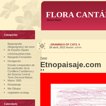
FLORA CANTÁ
Matias Mayor
Categorías
Biogeografia
. DRAWINGS OF CATS. 4
(Biogeograhy) del norte
28 abril, 2013
Autor:
admin
de España (Spain)
CRISTALERIA FINA
Margarita Fernández
Tweet
Divulgación
………….
Etnopaisaje.com
Estudio comparativo de
..
los pastizales de la
.
Cordillera Cantábrica y
del Sistema Central .
Tesis Doctoral Matías
Mayor 1965
Etnopaisaje
Mis Dibujos
vegetation ecology
Calendario