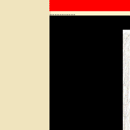
……………