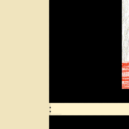
.
.
…………