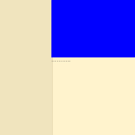
………..