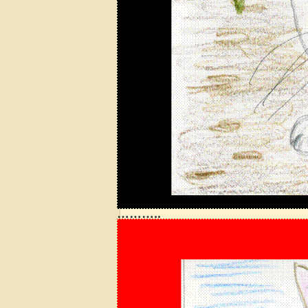
………..