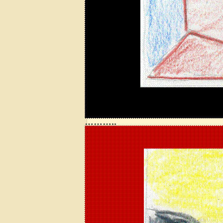
………..