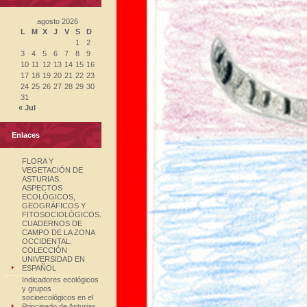
agosto 2026
L
M
X
J
V
S
D
1
2
3
4
5
6
7
8
9
10
11
12
13
14
15
16
17
18
19
20
21
22
23
24
25
26
27
28
29
30
31
« Jul
Enlaces
FLORA Y
VEGETACIÓN DE
ASTURIAS.
ASPECTOS
ECOLÓGICOS,
GEOGRÁFICOS Y
FITOSOCIOLÓGICOS.
CUADERNOS DE
CAMPO DE LA ZONA
OCCIDENTAL.
COLECCIÓN
UNIVERSIDAD EN
ESPAÑOL
Indicadores ecológicos
y grupos
socioecológicos en el
Principado de Asturias