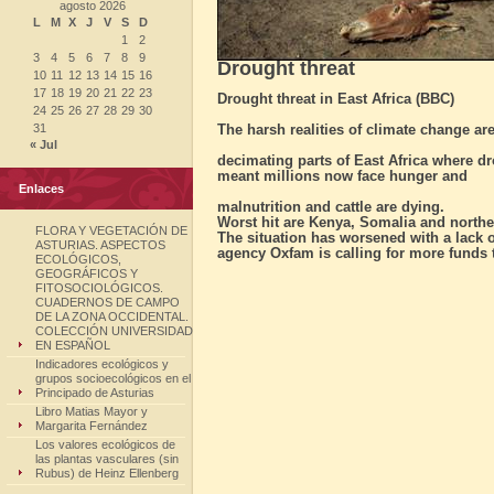
agosto 2026
L
M
X
J
V
S
D
1
2
3
4
5
6
7
8
9
Drought threat
10
11
12
13
14
15
16
17
18
19
20
21
22
23
Drought threat in East Africa (BBC)
24
25
26
27
28
29
30
31
The harsh realities of climate change ar
« Jul
decimating parts of East Africa where d
meant millions now face hunger and
Enlaces
malnutrition and cattle are dying.
Worst hit are Kenya, Somalia and north
FLORA Y VEGETACIÓN DE
The situation has worsened with a lack o
ASTURIAS. ASPECTOS
agency Oxfam is calling for more funds t
ECOLÓGICOS,
GEOGRÁFICOS Y
FITOSOCIOLÓGICOS.
CUADERNOS DE CAMPO
DE LA ZONA OCCIDENTAL.
COLECCIÓN UNIVERSIDAD
EN ESPAÑOL
Indicadores ecológicos y
grupos socioecológicos en el
Principado de Asturias
Libro Matias Mayor y
Margarita Fernández
Los valores ecológicos de
las plantas vasculares (sin
Rubus) de Heinz Ellenberg