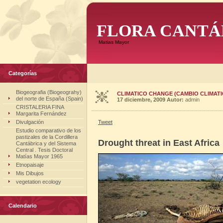
FLORA CANTÁ
Matias Mayor
Categorías
Biogeografia (Biogeograhy)
CLIMATICO CHANGE (CAMBIO CLIMATI
del norte de España (Spain)
17 diciembre, 2009
Autor:
admin
CRISTALERIA FINA
Margarita Fernández
Divulgación
Tweet
Estudio comparativo de los
pastizales de la Cordillera
Drought threat in East Africa
Cantábrica y del Sistema
Central . Tesis Doctoral
Matías Mayor 1965
Etnopaisaje
Mis Dibujos
vegetation ecology
Calendario