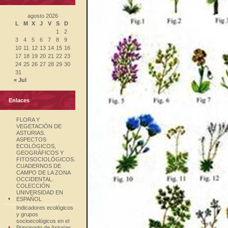
agosto 2026
L
M
X
J
V
S
D
1
2
3
4
5
6
7
8
9
10
11
12
13
14
15
16
17
18
19
20
21
22
23
24
25
26
27
28
29
30
31
« Jul
Enlaces
FLORA Y
VEGETACIÓN DE
ASTURIAS.
ASPECTOS
ECOLÓGICOS,
GEOGRÁFICOS Y
FITOSOCIOLÓGICOS.
CUADERNOS DE
CAMPO DE LA ZONA
OCCIDENTAL.
COLECCIÓN
UNIVERSIDAD EN
ESPAÑOL
Indicadores ecológicos
y grupos
socioecológicos en el
Principado de Asturias