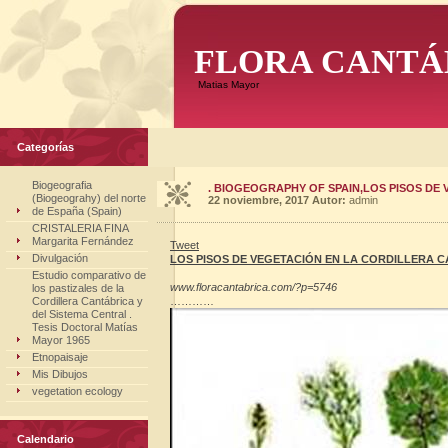
FLORA CANTÁ
Matias Mayor
Categorías
Biogeografia
. BIOGEOGRAPHY OF SPAIN,LOS PISOS DE 
(Biogeograhy) del norte
22 noviembre, 2017
Autor:
admin
de España (Spain)
CRISTALERIA FINA
Margarita Fernández
Tweet
Divulgación
LOS PISOS DE VEGETACIÓN EN LA CORDILLERA 
Estudio comparativo de
www.floracantabrica.com/?p=5746
los pastizales de la
Cordillera Cantábrica y
…………
del Sistema Central .
Tesis Doctoral Matías
Mayor 1965
Etnopaisaje
Mis Dibujos
vegetation ecology
Calendario