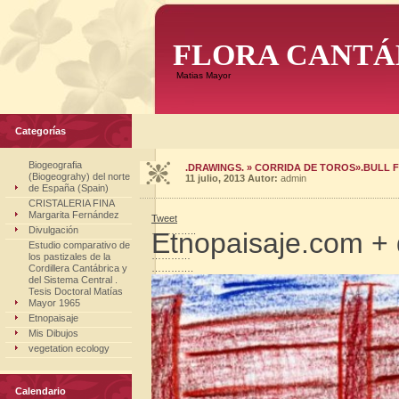
FLORA CANTÁ
Matias Mayor
Categorías
Biogeografia
.DRAWINGS. » CORRIDA DE TOROS».BULL F
(Biogeograhy) del norte
11 julio, 2013
Autor:
admin
de España (Spain)
CRISTALERIA FINA
Margarita Fernández
Tweet
Divulgación
…………..
Etnopaisaje.com + 
Estudio comparativo de
…………
los pastizales de la
Cordillera Cantábrica y
………….
del Sistema Central .
Tesis Doctoral Matías
Mayor 1965
Etnopaisaje
Mis Dibujos
vegetation ecology
Calendario