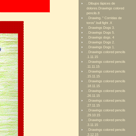
. Dibujos lápices de
dolores.Drawings colored
pencils.8
. Drawing. ” Corridas de
toros”.bull fight .X
. Drawings Dogs 3.
. Drawings Dogs 5.
. Drawings dogs. 4
. Drawings Dogs 2.
. Drawings Dogs 1.
. Drawings colored pencils
.1.11.15
. Drawings colored pencils
.11.11.15
. Drawings colored pencils
.15.11.15
. Drawings colored pencils
.18.11.15
. Drawings colored pencils
.26.11.15
. Drawings colored pencils
.27.11.15
. Drawings colored pencils
.29.10.15
. Drawings colored pencils
.3.11.15
. Drawings colored pencils
.3.12.15