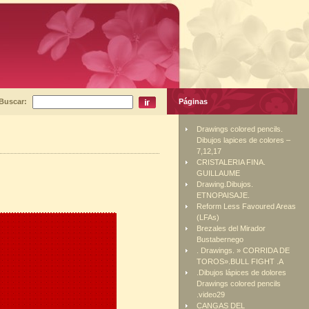
Buscar:
Páginas
Drawings colored pencils.
Dibujos lapices de colores –
7,12,17
CRISTALERIA FINA.
GUILLAUME
Drawing.Dibujos.
ETNOPAISAJE.
Reform Less Favoured Areas
(LFAs)
Brezales del Mirador
Bustabernego
. Drawings. » CORRIDA DE
TOROS».BULL FIGHT .A
.Dibujos lápices de dolores
Drawings colored pencils
.video29
CANGAS DEL