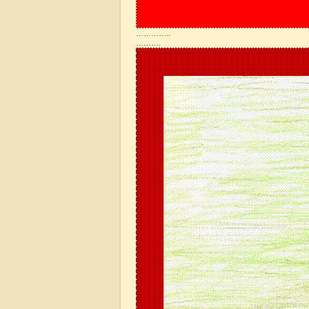
…………..
……….