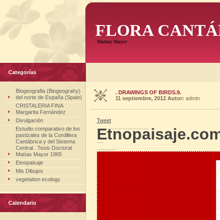
FLORA CANTÁ
Matias Mayor
Categorías
Biogeografia (Biogeograhy)
. DRAWINGS OF BIRDS.9.
del norte de España (Spain)
11 septiembre, 2012
Autor:
admin
CRISTALERIA FINA
Margarita Fernández
Divulgación
Tweet
………………………..
Etnopaisaje.co
Estudio comparativo de los
pastizales de la Cordillera
….
Cantábrica y del Sistema
Central . Tesis Doctoral
………..
Matías Mayor 1965
Etnopaisaje
Mis Dibujos
vegetation ecology
Calendario