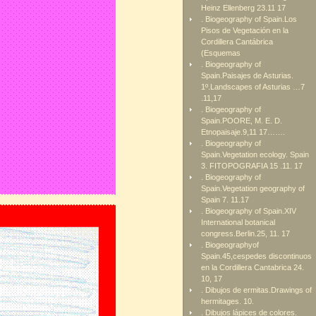
Heinz Ellenberg 23.11 17
. Biogeography of Spain.Los
Pisos de Vegetación en la
Cordillera Cantábrica
(Esquemas
. Biogeography of
Spain.Paisajes de Asturias.
1º.Landscapes of Asturias …7
.11,17
. Biogeography of
Spain.POORE, M. E. D.
Etnopaisaje.9,11 17…….
. Biogeography of
Spain.Vegetation ecology. Spain
3. FITOPOGRAFIA 15 .11. 17
. Biogeography of
Spain.Vegetation geography of
Spain 7. 11.17
. Biogeography of Spain.XIV
International botanical
congress.Berlin.25, 11. 17
. Biogeographyof
Spain.45,cespedes discontinuos
en la Cordillera Cantabrica 24.
10, 17
. Dibujos de ermitas.Drawings of
hermitages. 10.
. Dibujos lápices de colores.