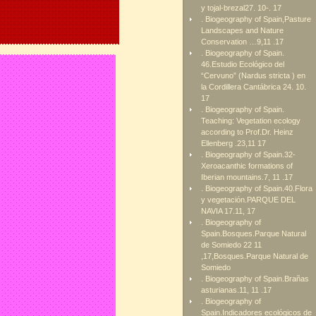
y tojal-brezal27. 10-. 17
. Biogeography of Spain,Pasture
Landscapes and Nature
Conservation …9,11 .17
. Biogeography of Spain.
46.Estudio Ecológico del
“Cervuno” (Nardus stricta ) en
la Cordillera Cantábrica 24. 10.
17
. Biogeography of Spain.
Teaching: Vegetation ecology
according to Prof.Dr. Heinz
Ellenberg .23,11 17
. Biogeography of Spain.32-
Xeroacanthic formations of
Iberian mountains.7, 11 .17
. Biogeography of Spain.40.Flora
y vegetación.PARQUE DEL
NAVIA 17.11, 17
. Biogeography of
Spain.Bosques.Parque Natural
de Somiedo 22 11
,17,Bosques.Parque Natural de
Somiedo
. Biogeography of Spain.Brañas
asturianas.11, 11 .17
. Biogeography of
Spain.Indicadores ecológicos de