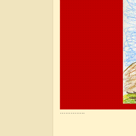
…………..