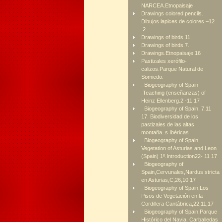
NARCEA.Etnopaisaje
Drawings colored pencils.
Dibujos lapices de colores –12
.2 .
Drawings of birds.11.
Drawings of birds.7.
Drawings.Etnopaisaje.16
Pastizales xerófilo-
calizos.Parque Natural de
Somiedo.
. Biogeography of Spain
.Teaching (enseñanzas) of
Heinz Ellenberg.2 -11 17
. Biogeography of Spain, 7.11
17. Biodiversidad de los
pastizales de las altas
montaña..s Ibéricas
. Biogeography of Spain,
Vegetation of Asturias and Leon
(Spain) 1º.Introduction22- 11 17
. Biogeography of
Spain,Cervunales,Nardus stricta
en Asturias,C,26,10 17
. Biogeography of Spain,Los
Pisos de Vegetación en la
Cordillera Cantábrica,22,11,17
. Biogeography of Spain,Parque
Histórico del Navia. Carballedas