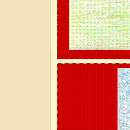
…………….