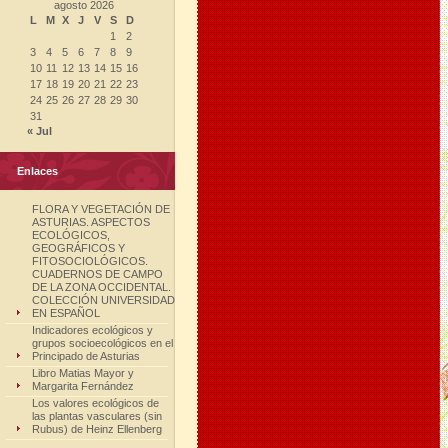
agosto 2026
L
M
X
J
V
S
D
1
2
3
4
5
6
7
8
9
10
11
12
13
14
15
16
17
18
19
20
21
22
23
24
25
26
27
28
29
30
31
« Jul
Enlaces
FLORA Y VEGETACIÓN DE
ASTURIAS. ASPECTOS
ECOLÓGICOS,
GEOGRÁFICOS Y
FITOSOCIOLÓGICOS.
CUADERNOS DE CAMPO
DE LA ZONA OCCIDENTAL.
COLECCIÓN UNIVERSIDAD
EN ESPAÑOL
Indicadores ecológicos y
grupos socioecológicos en el
Principado de Asturias
Libro Matias Mayor y
Margarita Fernández
Los valores ecológicos de
las plantas vasculares (sin
Rubus) de Heinz Ellenberg