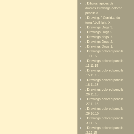
. Dibujos lápices de
dolores.Drawings colored
pencils.8
. Drawing. ” Corridas de
toros”.bull fight .X
. Drawings Dogs 3.
. Drawings Dogs 5.
. Drawings dogs. 4
. Drawings Dogs 2.
. Drawings Dogs 1.
. Drawings colored pencils
.1.11.15
. Drawings colored pencils
.11.11.15
. Drawings colored pencils
.15.11.15
. Drawings colored pencils
.18.11.15
. Drawings colored pencils
.26.11.15
. Drawings colored pencils
.27.11.15
. Drawings colored pencils
.29.10.15
. Drawings colored pencils
.3.11.15
. Drawings colored pencils
.3.12.15