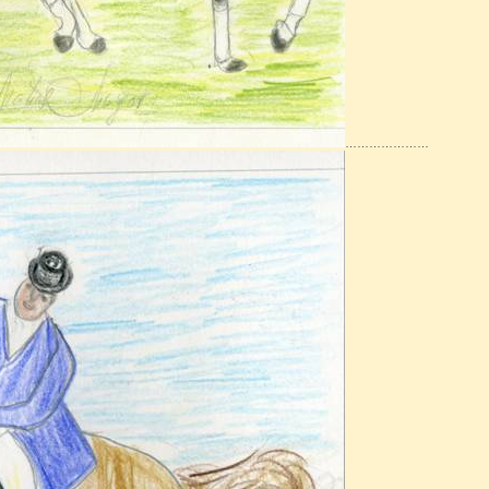
…………………