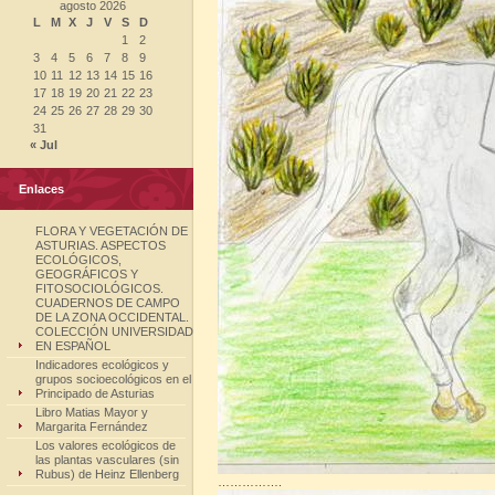
agosto 2026
L
M
X
J
V
S
D
1
2
3
4
5
6
7
8
9
10
11
12
13
14
15
16
17
18
19
20
21
22
23
24
25
26
27
28
29
30
31
« Jul
Enlaces
FLORA Y VEGETACIÓN DE
ASTURIAS. ASPECTOS
ECOLÓGICOS,
GEOGRÁFICOS Y
FITOSOCIOLÓGICOS.
CUADERNOS DE CAMPO
DE LA ZONA OCCIDENTAL.
COLECCIÓN UNIVERSIDAD
EN ESPAÑOL
Indicadores ecológicos y
grupos socioecológicos en el
Principado de Asturias
Libro Matias Mayor y
Margarita Fernández
Los valores ecológicos de
las plantas vasculares (sin
Rubus) de Heinz Ellenberg
…………….