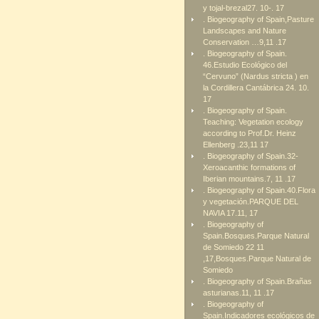
y tojal-brezal27. 10-. 17
. Biogeography of Spain,Pasture
Landscapes and Nature
Conservation …9,11 .17
. Biogeography of Spain.
46.Estudio Ecológico del
“Cervuno” (Nardus stricta ) en
la Cordillera Cantábrica 24. 10.
17
. Biogeography of Spain.
Teaching: Vegetation ecology
according to Prof.Dr. Heinz
Ellenberg .23,11 17
. Biogeography of Spain.32-
Xeroacanthic formations of
Iberian mountains.7, 11 .17
. Biogeography of Spain.40.Flora
y vegetación.PARQUE DEL
NAVIA 17.11, 17
. Biogeography of
Spain.Bosques.Parque Natural
de Somiedo 22 11
,17,Bosques.Parque Natural de
Somiedo
. Biogeography of Spain.Brañas
asturianas.11, 11 .17
. Biogeography of
Spain.Indicadores ecológicos de