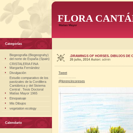
FLORA CANTÁ
Matias Mayor
Categorías
Biogeografia (Biogeograhy)
.DRAWINGS OF HORSES. DIBUJOS DE 
del norte de España (Spain)
26 julio, 2014
Autor:
admin
CRISTALERIA FINA
Margarita Fernández
Divulgación
Tweet
…………….
Estudio comparativo de los
@
lorencincoreses
pastizales de la Cordillera
…………….
Cantábrica y del Sistema
Central . Tesis Doctoral
Matías Mayor 1965
Etnopaisaje
Mis Dibujos
vegetation ecology
Calendario