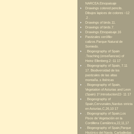
NARCEA.Etnopaisaje
Drawings colored pencils.
Dibujos lapices de colores –12
.2 .
Drawings of birds.11.
Drawings of birds.7.
Drawings.Etnopaisaje.16
Pastizales xerófilo-
calizos.Parque Natural de
Somiedo.
. Biogeography of Spain
.Teaching (enseñanzas) of
Heinz Ellenberg.2 -11 17
. Biogeography of Spain, 7.11
17. Biodiversidad de los
pastizales de las altas
montaña..s Ibéricas
. Biogeography of Spain,
Vegetation of Asturias and Leon
(Spain) 1º.Introduction22- 11 17
. Biogeography of
Spain,Cervunales,Nardus stricta
en Asturias,C,26,10 17
. Biogeography of Spain,Los
Pisos de Vegetación en la
Cordillera Cantábrica,22,11,17
. Biogeography of Spain,Parque
Histórico del Navia. Carballedas