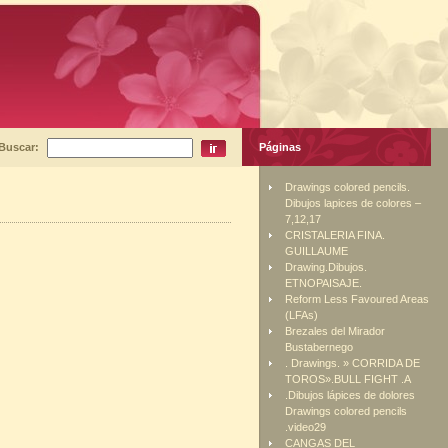
Buscar:
Páginas
Drawings colored pencils.
Dibujos lapices de colores –
7,12,17
CRISTALERIA FINA.
GUILLAUME
Drawing.Dibujos.
ETNOPAISAJE.
Reform Less Favoured Areas
(LFAs)
Brezales del Mirador
Bustabernego
. Drawings. » CORRIDA DE
TOROS».BULL FIGHT .A
.Dibujos lápices de dolores
Drawings colored pencils
.video29
CANGAS DEL