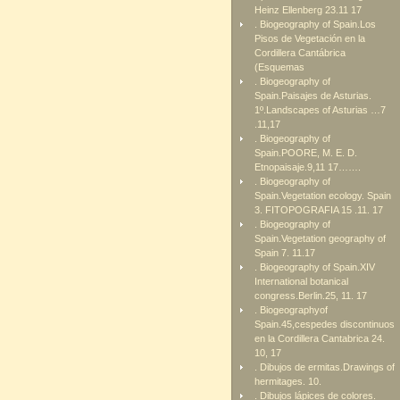
Heinz Ellenberg 23.11 17
. Biogeography of Spain.Los
Pisos de Vegetación en la
Cordillera Cantábrica
(Esquemas
. Biogeography of
Spain.Paisajes de Asturias.
1º.Landscapes of Asturias …7
.11,17
. Biogeography of
Spain.POORE, M. E. D.
Etnopaisaje.9,11 17…….
. Biogeography of
Spain.Vegetation ecology. Spain
3. FITOPOGRAFIA 15 .11. 17
. Biogeography of
Spain.Vegetation geography of
Spain 7. 11.17
. Biogeography of Spain.XIV
International botanical
congress.Berlin.25, 11. 17
. Biogeographyof
Spain.45,cespedes discontinuos
en la Cordillera Cantabrica 24.
10, 17
. Dibujos de ermitas.Drawings of
hermitages. 10.
. Dibujos lápices de colores.