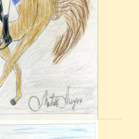
…………………