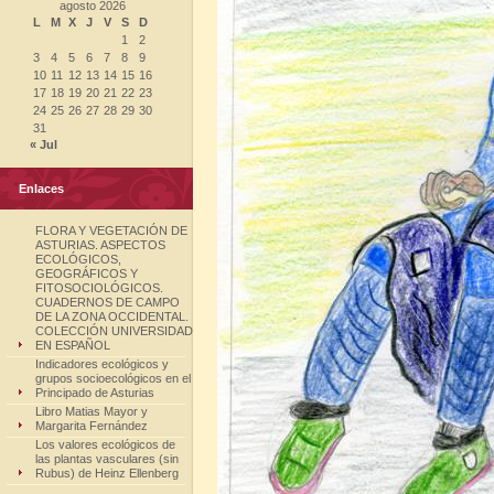
agosto 2026
L
M
X
J
V
S
D
1
2
3
4
5
6
7
8
9
10
11
12
13
14
15
16
17
18
19
20
21
22
23
24
25
26
27
28
29
30
31
« Jul
Enlaces
FLORA Y VEGETACIÓN DE
ASTURIAS. ASPECTOS
ECOLÓGICOS,
GEOGRÁFICOS Y
FITOSOCIOLÓGICOS.
CUADERNOS DE CAMPO
DE LA ZONA OCCIDENTAL.
COLECCIÓN UNIVERSIDAD
EN ESPAÑOL
Indicadores ecológicos y
grupos socioecológicos en el
Principado de Asturias
Libro Matias Mayor y
Margarita Fernández
Los valores ecológicos de
las plantas vasculares (sin
Rubus) de Heinz Ellenberg