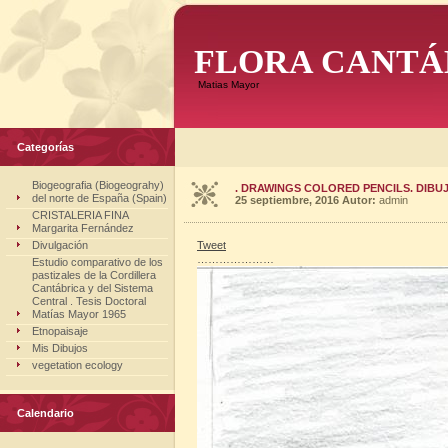
FLORA CANTÁ
Matias Mayor
Categorías
Biogeografia (Biogeograhy)
. DRAWINGS COLORED PENCILS. DIBUJO
del norte de España (Spain)
25 septiembre, 2016
Autor:
admin
CRISTALERIA FINA
Margarita Fernández
Divulgación
Tweet
…………………
Estudio comparativo de los
pastizales de la Cordillera
Cantábrica y del Sistema
Central . Tesis Doctoral
Matías Mayor 1965
Etnopaisaje
Mis Dibujos
vegetation ecology
Calendario