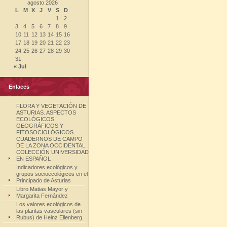
agosto 2026
L
M
X
J
V
S
D
1
2
3
4
5
6
7
8
9
10
11
12
13
14
15
16
17
18
19
20
21
22
23
24
25
26
27
28
29
30
31
« Jul
Enlaces
FLORA Y VEGETACIÓN DE
ASTURIAS. ASPECTOS
ECOLÓGICOS,
GEOGRÁFICOS Y
FITOSOCIOLÓGICOS.
CUADERNOS DE CAMPO
DE LA ZONA OCCIDENTAL.
COLECCIÓN UNIVERSIDAD
EN ESPAÑOL
Indicadores ecológicos y
grupos socioecológicos en el
Principado de Asturias
Libro Matias Mayor y
Margarita Fernández
Los valores ecológicos de
las plantas vasculares (sin
Rubus) de Heinz Ellenberg