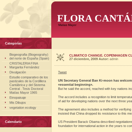
FLORA CANTÁ
Matias Mayor
Categorías
Biogeografia (Biogeograhy)
CLIMATICO CHANGE. COPENHAGEN CL
del norte de España (Spain)
27 diciembre, 2009
Autor:
admin
CRISTALERIA FINA
Margarita Fernández
Divulgación
Tweet
Estudio comparativo de los
UN Secretary General Ban Ki-moon has welcom
pastizales de la Cordillera
«essential beginning».
Cantábrica y del Sistema
Central . Tesis Doctoral
But he said the accord, reached with key nations in
Matías Mayor 1965
The accord includes a recognition to limit temperat
Etnopaisaje
of aid for developing nations over the next three ye
Mis Dibujos
vegetation ecology
The agreement also includes a method for verifying 
insisted that China dropped its resistance to this m
Calendario
US President Barack Obama described negotiations a
foundation for international action in the years to c