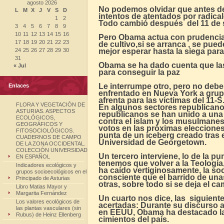
agosto 2026
No podemos olvidar que antes del
L
M
X
J
V
S
D
intentos de atentados por radical
1
2
Todo cambió después del 11 de 
3
4
5
6
7
8
9
10
11
12
13
14
15
16
Pero Obama actua con prudencia
17
18
19
20
21
22
23
de cultivo,si se arranca , se pued
24
25
26
27
28
29
30
mejor esperar hasta la siega para
31
Obama se ha dado cuenta que las
« Jul
para conseguir la paz
Le interrumpe otro, pero no debe
Enlaces
enfrentado en Nueva York a grup
afrenta para las víctimas del 11-S
FLORA Y VEGETACIÓN DE
En algunos sectores republican
ASTURIAS. ASPECTOS
republicanos se han unido a una
ECOLÓGICOS,
contra el islam y los musulmanes
GEOGRÁFICOS Y
votos en las próximas eleccione
FITOSOCIOLÓGICOS.
punta de un iceberg creado tras 
CUADERNOS DE CAMPO
Universidad de Georgetown.
DE LA ZONA OCCIDENTAL.
COLECCIÓN UNIVERSIDAD
Un tercero interviene, lo de la pu
EN ESPAÑOL
tenemos que volver a la Teología,
Indicadores ecológicos y
ha caído vertiginosamente, la soc
grupos socioecológicos en el
consciente que el barrido de una
Principado de Asturias
otras, sobre todo si se deja el ca
Libro Matias Mayor y
Margarita Fernández
Un cuarto nos dice, las siguien
Los valores ecológicos de
acertadas: Durante su discurso 
las plantas vasculares (sin
en EEUU, Obama ha destacado la 
Rubus) de Heinz Ellenberg
cimientos del país.