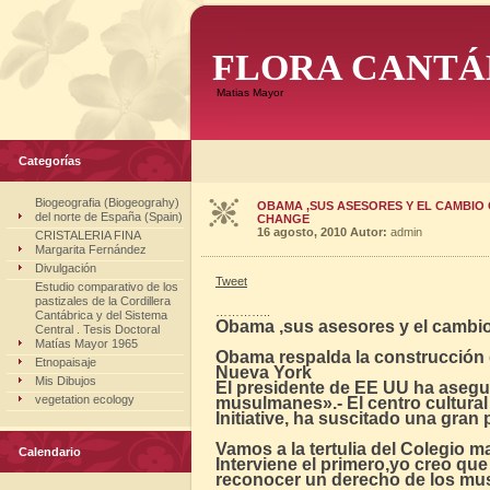
FLORA CANTÁ
Matias Mayor
Categorías
Biogeografia (Biogeograhy)
OBAMA ,SUS ASESORES Y EL CAMBIO 
del norte de España (Spain)
CHANGE
16 agosto, 2010
Autor:
admin
CRISTALERIA FINA
Margarita Fernández
Divulgación
Tweet
Estudio comparativo de los
pastizales de la Cordillera
…………..
Cantábrica y del Sistema
Obama ,sus asesores y el cambio
Central . Tesis Doctoral
Matías Mayor 1965
Obama respalda la construcción 
Etnopaisaje
Nueva York
Mis Dibujos
El presidente de EE UU ha asegu
vegetation ecology
musulmanes».- El centro cultura
Initiative, ha suscitado una gran 
Vamos a la tertulia del Colegio m
Calendario
Interviene el primero,yo creo qu
reconocer un derecho de los mu