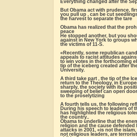
Everything changed after the Se
But Obama act with prudence, first 
you pull up , can be cut seedlings 
the harvest to separate the tare
Obama has realized that the prohi
peace
He stopped another, but you shoul
against in New York to groups wh
the victims of 11-S.
«Recently, some republican cand
appeals to racist attitudes agains
to win votes in the forthcoming 
tip of the iceberg created after t
University.
A third take part , the tip of the
return to the Theology, in Europe
sharply, the society with its posit
sweeping of belief can open doors 
to the proselytizing
A fourth tells us, the following r
During his speech to leaders of
has highlighted the religious tole
the country..
Obama to underline that the enem
religion and the cause defended b
attacks in 2001, «is not the islam,
not religious leaders, are terror