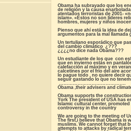
Obama ha subrayado que los ene
de religión y la causa enarbolad
atentados terroristas de 2001- «n
islam». «Estos no son líderes rel
hombres, mujeres y niños inocen
Pienso que ahí está la idea de de
argumentos para la mal llamada g
Un tertuliano esporádico que pasab
del cambio climático ¿???
¿¿¿¿no dice nada Obama???
Un estudiante de los que con esf
que en invierno estás en pantaló
calefacción al máximo y en veran
calcetines por el frío del aire ac
lo pague todo , no quiere decir 
seguir gastando lo que no tenem
…………………………………….
Obama ,their advisers and clima
Obama supports the constructio
York The president of USA has ens
Islamic cultural center, promoted
controversy in the country
We are going to the meeting of U
The first,i believe that Obama is w
muslims. We cannot forget that be
attempts to attacks by radical ter