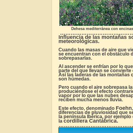
Dehesa mediterránea con encina
…………………………………
Influencia de las montañas s
meteorológicas
.
Cuando las masas de aire que v
se encuentran con el obstáculo 
sobrepasarlas.
Al ascender se enfrían por lo q
parte del que llevan se conviert
Así las laderas de las montañas 
son húmedas.
Pero cuando el aire sobrepasa l
produciéndose el efecto contrar
vapor por lo que las nubes desa
reciben mucha menos lluvia.
Foehn
Este efecto, denominado
,
diferencias de pluviosidad que 
la península Ibérica, por ejemplo 
cordillera Cantábrica.
la
………………………………………