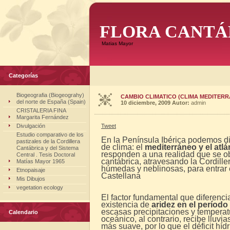
FLORA CANTÁ
Matias Mayor
Categorías
Biogeografia (Biogeograhy)
CAMBIO CLIMATICO (CLIMA MEDITERR
del norte de España (Spain)
10 diciembre, 2009
Autor:
admin
CRISTALERIA FINA
Margarita Fernández
Divulgación
Tweet
Estudio comparativo de los
En la Península Ibérica podemos dis
pastizales de la Cordillera
de clima: el
mediterráneo y el atlá
Cantábrica y del Sistema
responden a una realidad que se obs
Central . Tesis Doctoral
cantábrica, atravesando la Cordille
Matías Mayor 1965
húmedas y neblinosas, para entrar 
Etnopaisaje
Castellana
Mis Dibujos
vegetation ecology
El factor fundamental que diferenci
existencia de
aridez en el período 
escasas precipitaciones y temperat
Calendario
oceánico, al contrario, recibe llu
más suave, por lo que el déficit hí