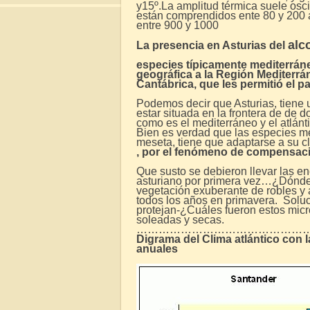
y15º.La amplitud térmica suele osci
están comprendidos ente 80 y 200 a
entre 900 y 1000
alc
La presencia en Asturias del
especies típicamente mediterráne
geográfica a la Región Mediterrán
Cantábrica, que les permitió el p
Podemos decir que Asturias, tiene 
estar situada en la frontera de de
como es el mediterráneo y el atlánti
Bien es verdad que las especies me
meseta, tiene que adaptarse a su 
, por el fenómeno de compensac
Que susto se debieron llevar las enc
asturiano por primera vez…¿Dónde 
vegetación exuberante de robles y 
todos los años en primavera. Soluc
protejan-¿Cuáles fueron estos micro
soleadas y secas.
………………………………………
Digrama del Clima atlántico con l
anuales