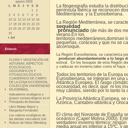
agosto 2026
La fitogeografía estudia la distribuc
L
M
X
J
V
S
D
península Ibérica se reconocen dos
1
2
Mediterránea y la Eurosiberiana.
3
4
5
6
7
8
9
10
11
12
13
14
15
16
La Región Mediterránea, se caracte
17
18
19
20
21
22
23
sequedad
24
25
26
27
28
29
30
pronunciado
(de más de dos me
31
verano.En los
« Jul
territorios mediterráneos,dominan 
pequeñas, coráceas y que no se cae
alcornoque.
Enlaces
La Región Eurosiberiana, se caracteriza po
producen abundantemente a lo largo d
FLORA Y VEGETACIÓN DE
estival. En los bosques de esta Región do
ASTURIAS. ASPECTOS
y caducas en invierno,tales como el haya e
ECOLÓGICOS,
GEOGRÁFICOS Y
Todos los territorios de la Europa 
FITOSOCIOLÓGICOS.
Eurosiberiana, se integran en una 
CUADERNOS DE CAMPO
Atlántica Europea. El rasgo climáti
DE LA ZONA OCCIDENTAL.
COLECCIÓN UNIVERSIDAD
occeanidad, es decir, que ni los in
EN ESPAÑOL
muy cálidos, siendo por lo tanto la
Indicadores ecológicos y
La Provincia Atlántica Europea, se 
grupos socioecológicos en el
Principado de Asturias
Azórica, Cantabro-atlántica y Oroca
Libro Matias Mayor y
Margarita Fernández
El clima del Noroeste de España s
Los valores ecológicos de
oceánico (Capel Molina 2000). Entr
las plantas vasculares (sin
verdadero invierno térmico: ningún
Rubus) de Heinz Ellenberg
media anual es inferior a 15ºC, y 