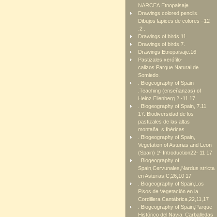
NARCEA.Etnopaisaje
Drawings colored pencils.
Dibujos lapices de colores –12
.2 .
Drawings of birds.11.
Drawings of birds.7.
Drawings.Etnopaisaje.16
Pastizales xerófilo-
calizos.Parque Natural de
Somiedo.
. Biogeography of Spain
.Teaching (enseñanzas) of
Heinz Ellenberg.2 -11 17
. Biogeography of Spain, 7.11
17. Biodiversidad de los
pastizales de las altas
montaña..s Ibéricas
. Biogeography of Spain,
Vegetation of Asturias and Leon
(Spain) 1º.Introduction22- 11 17
. Biogeography of
Spain,Cervunales,Nardus stricta
en Asturias,C,26,10 17
. Biogeography of Spain,Los
Pisos de Vegetación en la
Cordillera Cantábrica,22,11,17
. Biogeography of Spain,Parque
Histórico del Navia. Carballedas