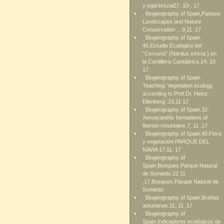
y tojal-brezal27. 10-. 17
. Biogeography of Spain,Pasture
Landscapes and Nature
Conservation …9,11 .17
. Biogeography of Spain.
46.Estudio Ecológico del
“Cervuno” (Nardus stricta ) en
la Cordillera Cantábrica 24. 10.
17
. Biogeography of Spain.
Teaching: Vegetation ecology
according to Prof.Dr. Heinz
Ellenberg .23,11 17
. Biogeography of Spain.32-
Xeroacanthic formations of
Iberian mountains.7, 11 .17
. Biogeography of Spain.40.Flora
y vegetación.PARQUE DEL
NAVIA 17.11, 17
. Biogeography of
Spain.Bosques.Parque Natural
de Somiedo 22 11
,17,Bosques.Parque Natural de
Somiedo
. Biogeography of Spain.Brañas
asturianas.11, 11 .17
. Biogeography of
Spain.Indicadores ecológicos de