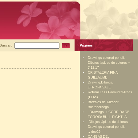
Buscar:
Páginas
Drawings colored pencils.
Dibujos lapices de colores –
7,12,17
CRISTALERIA FINA.
GUILLAUME
Drawing.Dibujos.
ETNOPAISAJE.
Reform Less Favoured Areas
(LFAs)
Brezales del Mirador
Bustabernego
. Drawings. » CORRIDA DE
TOROS».BULL FIGHT .A
.Dibujos lápices de dolores
Drawings colored pencils
.video29
CANGAS DEL