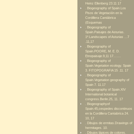
Heinz Ellenberg 23.11 17
. Biogeography of Spain.Los
Pisos de Vegetación en la
Cordillera Cantábrica
(Esquemas
. Biogeography of
Spain.Paisajes de Asturias.
1º.Landscapes of Asturias …7
.11,17
. Biogeography of
Spain.POORE, M. E. D.
Etnopaisaje.9,11 17…….
. Biogeography of
Spain.Vegetation ecology. Spain
3. FITOPOGRAFIA 15 .11. 17
. Biogeography of
Spain.Vegetation geography of
Spain 7. 11.17
. Biogeography of Spain.XIV
International botanical
congress.Berlin.25, 11. 17
. Biogeographyof
Spain.45,cespedes discontinuos
en la Cordillera Cantabrica 24.
10, 17
. Dibujos de ermitas.Drawings of
hermitages. 10.
. Dibujos lápices de colores.