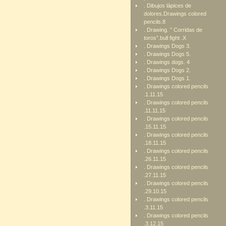
. Dibujos lápices de
dolores.Drawings colored
pencils.8
. Drawing. ” Corridas de
toros”.bull fight .X
. Drawings Dogs 3.
. Drawings Dogs 5.
. Drawings dogs. 4
. Drawings Dogs 2.
. Drawings Dogs 1.
. Drawings colored pencils
.1.11.15
. Drawings colored pencils
.11.11.15
. Drawings colored pencils
.15.11.15
. Drawings colored pencils
.18.11.15
. Drawings colored pencils
.26.11.15
. Drawings colored pencils
.27.11.15
. Drawings colored pencils
.29.10.15
. Drawings colored pencils
.3.11.15
. Drawings colored pencils
.3.12.15