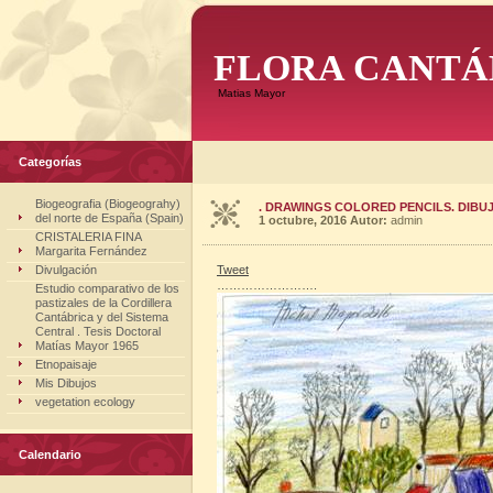
FLORA CANTÁ
Matias Mayor
Categorías
Biogeografia (Biogeograhy)
. DRAWINGS COLORED PENCILS. DIBUJ
del norte de España (Spain)
1 octubre, 2016
Autor:
admin
CRISTALERIA FINA
Margarita Fernández
Divulgación
Tweet
…………………….
Estudio comparativo de los
pastizales de la Cordillera
Cantábrica y del Sistema
Central . Tesis Doctoral
Matías Mayor 1965
Etnopaisaje
Mis Dibujos
vegetation ecology
Calendario