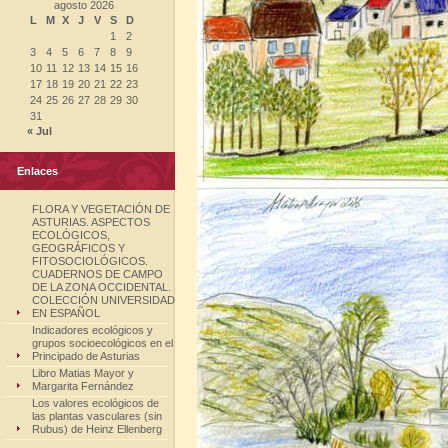
agosto 2026
L
M
X
J
V
S
D
1
2
3
4
5
6
7
8
9
10
11
12
13
14
15
16
17
18
19
20
21
22
23
24
25
26
27
28
29
30
31
« Jul
Enlaces
FLORA Y VEGETACIÓN DE
ASTURIAS. ASPECTOS
ECOLÓGICOS,
GEOGRÁFICOS Y
FITOSOCIOLÓGICOS.
CUADERNOS DE CAMPO
DE LA ZONA OCCIDENTAL.
COLECCIÓN UNIVERSIDAD
EN ESPAÑOL
Indicadores ecológicos y
grupos socioecológicos en el
Principado de Asturias
Libro Matias Mayor y
Margarita Fernández
Los valores ecológicos de
las plantas vasculares (sin
Rubus) de Heinz Ellenberg