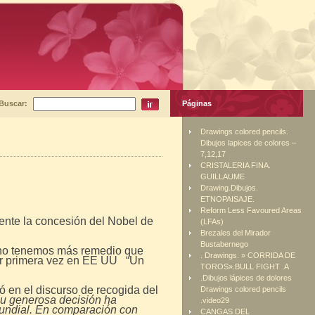
Buscar:
Páginas
Drawings colored pencils.
Dibujos lapices de colores –
7,12,17
CRISTALERIA FINA.
GUILLAUME
Drawing.Dibujos.
ETNOPAISAJE.
Reform Less Favoured Areas
amente la concesión del Nobel de
(LFAs)
Brezales del Mirador
Bustabernego
U no tenemos más remedio que
. Drawings. » CORRIDA DE
por primera vez en EE UU “Un
TOROS».BULL FIGHT .A
.Dibujos lápices de dolores
ó en el discurso de recogida del
Drawings colored pencils
su generosa decisión ha
.video29
 mundial. En comparación con
CANGAS DEL