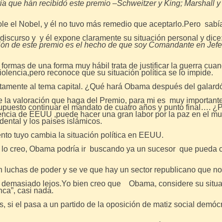
oria que han recibido este premio –Schweitzer y King; Marshall 
ole el Nobel, y él no tuvo más remedio que aceptarlo.Pero sabí
 discurso y y él expone claramente su situación personal y dice
ión de este premio es el
hecho de que soy Comandante en Jefe d
formas de una forma muy hábil trata de justificar la guerra cuan
iolencia,pero reconoce que su situación política se lo impide.
ustamente al tema capital. ¿Qué hará Obama después del galard
e la valoración que haga del Premio, para mi es muy importan
 supuesto continuar el mandato de cuatro años y punto final…
dencia de EEUU ,puede hacer una gran labor por la paz en el m
dental y los paises islámicos.
nto tuyo cambia la situación política en EEUU.
o lo creo, Obama podría ir buscando ya un sucesor que pueda 
n luchas de poder y se ve que hay un sector republicano que no 
do demasiado lejos.Yo bien creo que Obama, considere su situa
nca”, casi nada.
s, si el pasa a un partido de la oposición de matiz social dem