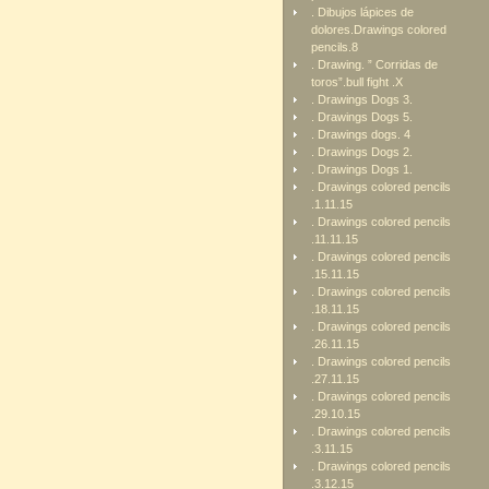
. Dibujos lápices de
dolores.Drawings colored
pencils.8
. Drawing. ” Corridas de
toros”.bull fight .X
. Drawings Dogs 3.
. Drawings Dogs 5.
. Drawings dogs. 4
. Drawings Dogs 2.
. Drawings Dogs 1.
. Drawings colored pencils
.1.11.15
. Drawings colored pencils
.11.11.15
. Drawings colored pencils
.15.11.15
. Drawings colored pencils
.18.11.15
. Drawings colored pencils
.26.11.15
. Drawings colored pencils
.27.11.15
. Drawings colored pencils
.29.10.15
. Drawings colored pencils
.3.11.15
. Drawings colored pencils
.3.12.15