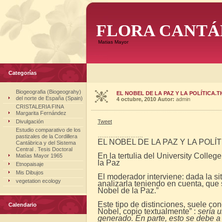
FLORA CANTÁ
Matias Mayor
Categorías
Biogeografia (Biogeograhy)
EL NOBEL DE LA PAZ Y LA POLÍTICA.
del norte de España (Spain)
4 octubre, 2010
Autor:
admin
CRISTALERIA FINA
Margarita Fernández
Divulgación
Tweet
Estudio comparativo de los
…………………….
pastizales de la Cordillera
EL NOBEL DE LA PAZ Y LA POLÍ
Cantábrica y del Sistema
Central . Tesis Doctoral
En la tertulia del University Colleg
Matías Mayor 1965
la Paz
Etnopaisaje
Mis Dibujos
El moderador interviene: dada la 
vegetation ecology
analizarla teniendo en cuenta, que
Nobel de la Paz.”
Este tipo de distinciones, suele co
Calendario
Nobel, copio textualmente” :
sería u
generado. En parte, esto se debe a