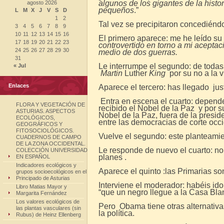
algunos de los gigantes de la hist
agosto 2026
pequeños
.”
L
M
X
J
V
S
D
1
2
Tal vez se precipitaron concediénd
3
4
5
6
7
8
9
10
11
12
13
14
15
16
El primero aparece: me he leído su
17
18
19
20
21
22
23
controvertido en torno a mi aceptac
24
25
26
27
28
29
30
medio de dos
guerras.
31
Le interrumpe el segundo: de todas 
« Jul
Martin
Luther
King
por su no a la v
Enlaces
Aparece el tercero: has llegado j
Entra en escena el cuarto: depend
FLORA Y VEGETACIÓN DE
recibido el Nobel de la Paz y por
ASTURIAS. ASPECTOS
Nobel de la Paz, fuera de la presi
ECOLÓGICOS,
entre las democracias de corte occi
GEOGRÁFICOS Y
FITOSOCIOLÓGICOS.
Vuelve el segundo: este planteamie
CUADERNOS DE CAMPO
DE LA ZONA OCCIDENTAL.
Le responde de nuevo el cuarto: n
COLECCIÓN UNIVERSIDAD
planes .
EN ESPAÑOL
Indicadores ecológicos y
Aparece el quinto :las Primarias so
grupos socioecológicos en el
Principado de Asturias
Interviene el moderador: habéis i
Libro Matias Mayor y
“que un negro llegue a la Casa Bla
Margarita Fernández
Los valores ecológicos de
Pero Obama tiene otras alternativa
las plantas vasculares (sin
la política.
Rubus) de Heinz Ellenberg