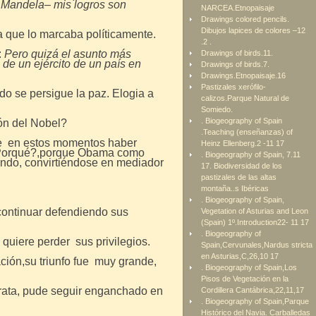
y Mandela– mis logros son
NARCEA.Etnopaisaje
Drawings colored pencils.
Dibujos lapices de colores –12
a que lo marcaba políticamente.
.2 .
:
Pero quizá el asunto más
Drawings of birds.11.
e un ejército de un país en
Drawings of birds.7.
Drawings.Etnopaisaje.16
Pastizales xerófilo-
do se persigue la paz. Elogia a
calizos.Parque Natural de
Somiedo.
. Biogeography of Spain
ón del Nobel?
.Teaching (enseñanzas) of
te en estos momentos haber
Heinz Ellenberg.2 -11 17
. ¿Porqué?,porque Obama como
. Biogeography of Spain, 7.11
undo, convirtiéndose en mediador
17. Biodiversidad de los
pastizales de las altas
montaña..s Ibéricas
. Biogeography of Spain,
continuar defendiendo sus
Vegetation of Asturias and Leon
(Spain) 1º.Introduction22- 11 17
. Biogeography of
quiere perder sus privilegios.
Spain,Cervunales,Nardus stricta
en Asturias,C,26,10 17
ción,su triunfo fue muy grande,
. Biogeography of Spain,Los
Pisos de Vegetación en la
ócrata, pude seguir enganchado en
Cordillera Cantábrica,22,11,17
. Biogeography of Spain,Parque
Histórico del Navia. Carballedas