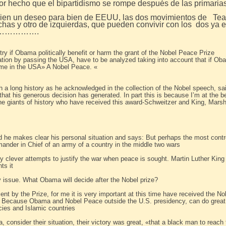
por hecho que el bipartidismo se rompe después de las primarias
bien un deseo para bien de EEUU, las dos movimientos de Tea 
has y otro de izquierdas, que pueden convivir con los dos ya e
………….
l try if Obama politically benefit or harm the grant of the Nobel Peace Prize
uation by passing the USA, have to be analyzed taking into account that if Oba
 time in the USA» A Nobel Peace. «
th a long history as he acknowledged in the collection of the Nobel speech, sa
hat his generous decision has generated. In part this is because I’m at the b
he giants of history who have received this award-Schweitzer and King, Ma
nd he makes clear his personal situation and says: But perhaps the most cont
mander in Chief of an army of a country in the middle two wars
ry clever attempts to justify the war when peace is sought. Martin Luther Kin
ts it
ey issue. What Obama will decide after the Nobel prize?
t by the Prize, for me it is very important at this time have received the N
?, Because Obama and Nobel Peace outside the U.S. presidency, can do great 
ies and Islamic countries
, consider their situation, their victory was great, «that a black man to reac