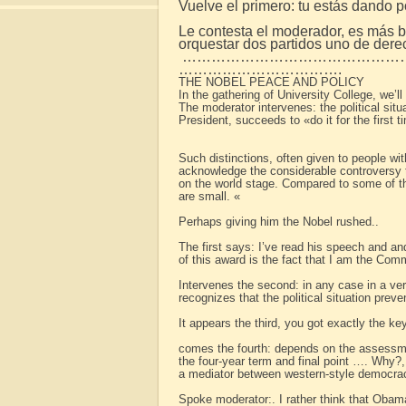
Vuelve el primero: tu estás dando 
Le contesta el moderador, es más 
orquestar dos partidos uno de derec
…………………………………………
…………………………….
THE NOBEL PEACE AND POLICY
In the gathering of University College, we’l
The moderator intervenes: the political sit
President, succeeds to «do it for the first
Such distinctions, often given to people wi
acknowledge the considerable controversy t
on the world stage. Compared to some of t
are small. «
Perhaps giving him the Nobel rushed..
The first says: I’ve read his speech and a
of this award is the fact that I am the Com
Intervenes the second: in any case in a ve
recognizes that the political situation preven
It appears the third, you got exactly the k
comes the fourth: depends on the assessmen
the four-year term and final point …. Why
a mediator between western-style democrac
Spoke moderator:. I rather think that Obama