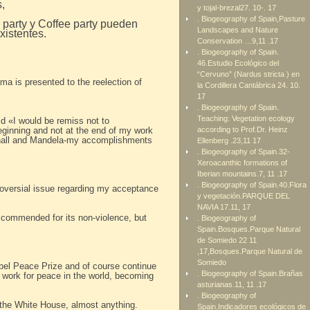
,
y tojal-brezal27. 10-. 17
. Biogeography of Spain,Pasture
party y Coffee party pueden
Landscapes and Nature
xistentes.
Conservation …9,11 .17
. Biogeography of Spain.
46.Estudio Ecológico del
“Cervuno” (Nardus stricta ) en
ma is presented to the reelection of
la Cordillera Cantábrica 24. 10.
17
. Biogeography of Spain.
Teaching: Vegetation ecology
id «I would be remiss not to
eginning and not at the end of my work
according to Prof.Dr. Heinz
rshall and Mandela-my accomplishments
Ellenberg .23,11 17
. Biogeography of Spain.32-
Xeroacanthic formations of
Iberian mountains.7, 11 .17
. Biogeography of Spain.40.Flora
roversial issue regarding my acceptance
y vegetación.PARQUE DEL
NAVIA 17.11, 17
g commended for its non-violence, but
. Biogeography of
Spain.Bosques.Parque Natural
de Somiedo 22 11
,17,Bosques.Parque Natural de
Somiedo
obel Peace Prize and of course continue
. Biogeography of Spain.Brañas
work for peace in the world, becoming
asturianas.11, 11 .17
. Biogeography of
h the White House, almost anything.
Spain.Indicadores ecológicos de