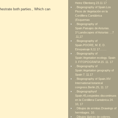
Heinz Ellenberg 23.11 17
. Biogeography of Spain.Los
hestrate both parties., Which can
Pisos de Vegetación en la
Cordillera Cantábrica
(Esquemas
. Biogeography of
Spain.Paisajes de Asturias.
1º.Landscapes of Asturias …7
.11,17
. Biogeography of
Spain.POORE, M. E. D.
Etnopaisaje.9,11 17…….
. Biogeography of
Spain.Vegetation ecology. Spain
3. FITOPOGRAFIA 15 .11. 17
. Biogeography of
Spain.Vegetation geography of
Spain 7. 11.17
. Biogeography of Spain.XIV
International botanical
congress.Berlin.25, 11. 17
. Biogeographyof
Spain.45,cespedes discontinuos
en la Cordillera Cantabrica 24.
10, 17
. Dibujos de ermitas.Drawings of
hermitages. 10.
. Dibujos lápices de colores.