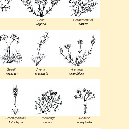
Erica
Helianthemum
vagans
canum
Seseli
Avena
Arenaria
montanum
pratensis
grandiflora
Brachypodium
Medicago
Arenaria
distachyon
minima
serpyllifolia