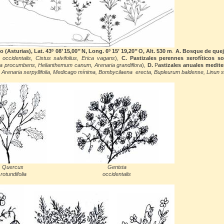
sturias), Lat. 43º 08’ 15,00’’ N, Long. 6º 15’ 19,20’’ O, Alt. 530 m
.
A. Bosque de quej
 occidentalis, Cistus salvifolius, Erica vagans
),
C. Pastizales perennes xerofíticos so
na procumbens, Helianthemum canum, Arenaria grandiflora
),
D.
P
astizales anuales medite
s, Arenaria serpyllifolia, Medicago mínima, Bombycilaena
erecta, Bupleurum baldense, Linun st
Quercus
Genista
rotundifolia
occidentalis