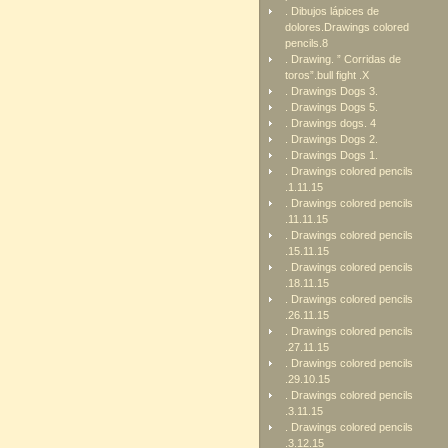
. Dibujos lápices de
dolores.Drawings colored
pencils.8
. Drawing. ” Corridas de
toros”.bull fight .X
. Drawings Dogs 3.
. Drawings Dogs 5.
. Drawings dogs. 4
. Drawings Dogs 2.
. Drawings Dogs 1.
. Drawings colored pencils
.1.11.15
. Drawings colored pencils
.11.11.15
. Drawings colored pencils
.15.11.15
. Drawings colored pencils
.18.11.15
. Drawings colored pencils
.26.11.15
. Drawings colored pencils
.27.11.15
. Drawings colored pencils
.29.10.15
. Drawings colored pencils
.3.11.15
. Drawings colored pencils
.3.12.15