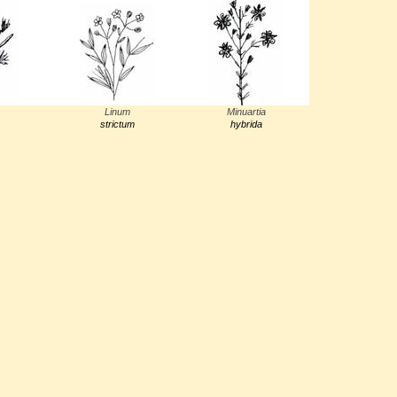
Linum
Minuartia
strictum
hybrida