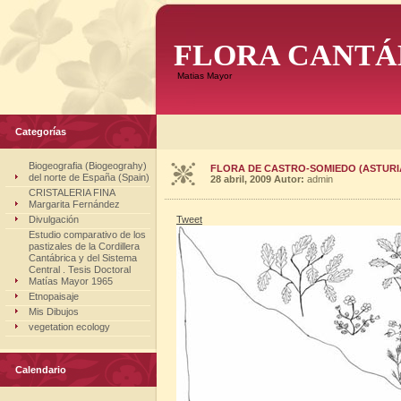
FLORA CANTÁ
Matias Mayor
Categorías
Biogeografia (Biogeograhy)
FLORA DE CASTRO-SOMIEDO (ASTURI
del norte de España (Spain)
28 abril, 2009
Autor:
admin
CRISTALERIA FINA
Margarita Fernández
Divulgación
Tweet
Estudio comparativo de los
pastizales de la Cordillera
Cantábrica y del Sistema
Central . Tesis Doctoral
Matías Mayor 1965
Etnopaisaje
Mis Dibujos
vegetation ecology
Calendario