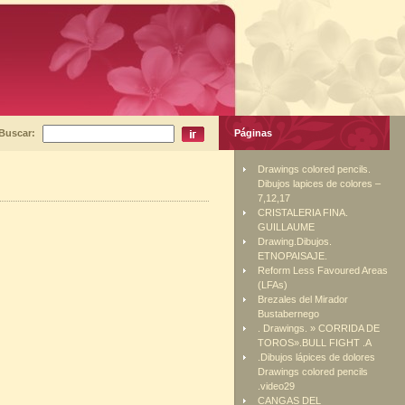
Buscar:
Páginas
Drawings colored pencils.
Dibujos lapices de colores –
7,12,17
CRISTALERIA FINA.
GUILLAUME
Drawing.Dibujos.
ETNOPAISAJE.
Reform Less Favoured Areas
(LFAs)
Brezales del Mirador
Bustabernego
. Drawings. » CORRIDA DE
TOROS».BULL FIGHT .A
.Dibujos lápices de dolores
Drawings colored pencils
.video29
CANGAS DEL