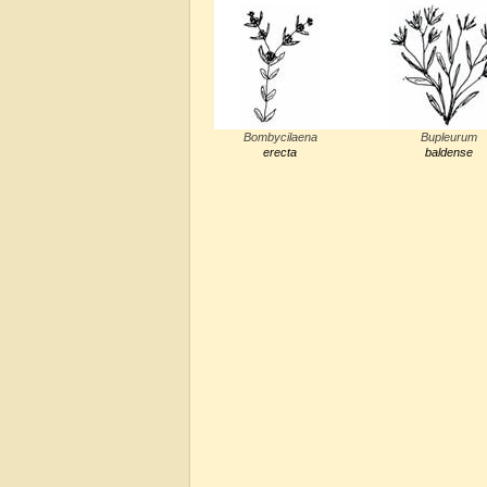
Bombycilaena
Bupleurum
erecta
baldense