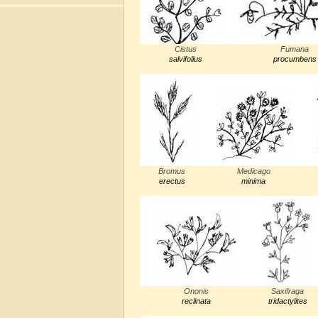
Cistus
Fumana
salvifolius
procumbens
Bromus
Medicago
erectus
minima
Ononis
Saxifraga
reclinata
tridactylites