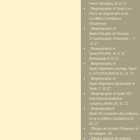
Heinz Ellenberg 23.11 17
. Biogeography of Spain.Los
Pisos de Vegetación en la
Cordillera Cantábrica
(Esquemas
. Biogeography of
Spain.Paisajes de Asturias.
1º.Landscapes of Asturias …7
.11,17
. Biogeography of
Spain.POORE, M. E. D.
Etnopaisaje.9,11 17…….
. Biogeography of
Spain.Vegetation ecology. Spain
3. FITOPOGRAFIA 15 .11. 17
. Biogeography of
Spain.Vegetation geography of
Spain 7. 11.17
. Biogeography of Spain.XIV
International botanical
congress.Berlin.25, 11. 17
. Biogeographyof
Spain.45,cespedes discontinuos
en la Cordillera Cantabrica 24.
10, 17
. Dibujos de ermitas.Drawings of
hermitages. 10.
. Dibujos lápices de colores.