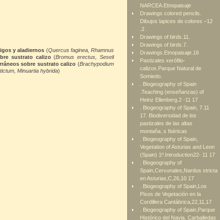
NARCEA.Etnopaisaje
Drawings colored pencils.
Dibujos lapices de colores –12
.2 .
Drawings of birds.11.
Drawings of birds.7.
igos y aladiernos
(
Quercus faginea, Rhamnus
Drawings.Etnopaisaje.16
bre sustrato calizo
(
Bromus erectus, Seseli
Pastizales xerófilo-
rráneos sobre sustrato calizo
(
Brachypodium
calizos.Parque Natural de
ictum, Minuartia hybrida
)
Somiedo.
. Biogeography of Spain
.Teaching (enseñanzas) of
Heinz Ellenberg.2 -11 17
. Biogeography of Spain, 7.11
17. Biodiversidad de los
pastizales de las altas
montaña..s Ibéricas
. Biogeography of Spain,
Vegetation of Asturias and Leon
(Spain) 1º.Introduction22- 11 17
. Biogeography of
Spain,Cervunales,Nardus stricta
en Asturias,C,26,10 17
. Biogeography of Spain,Los
Pisos de Vegetación en la
Cordillera Cantábrica,22,11,17
. Biogeography of Spain,Parque
Histórico del Navia. Carballedas