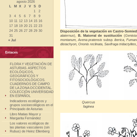
agosto 2026
L
M
X
J
V
S
D
1
2
3
4
5
6
7
8
9
10
11
12
13
14
15
16
17
18
19
20
21
22
23
24
25
26
27
28
29
30
Disposición de la vegetación en Castro-Somiedo (A
31
alaternus
),
B. Matorral de sustitución
(
Genista
montanum, Avena pratensis
subsp
. iberica, Fuma
« Jul
distachyon, Ononis reclinata, Saxifraga tridactylite
Enlaces
FLORA Y VEGETACIÓN DE
ASTURIAS. ASPECTOS
ECOLÓGICOS,
GEOGRÁFICOS Y
FITOSOCIOLÓGICOS.
CUADERNOS DE CAMPO
DE LA ZONA OCCIDENTAL.
COLECCIÓN UNIVERSIDAD
EN ESPAÑOL
Indicadores ecológicos y
Quercus
grupos socioecológicos en el
faginea
Principado de Asturias
Libro Matias Mayor y
Margarita Fernández
Los valores ecológicos de
las plantas vasculares (sin
Rubus) de Heinz Ellenberg