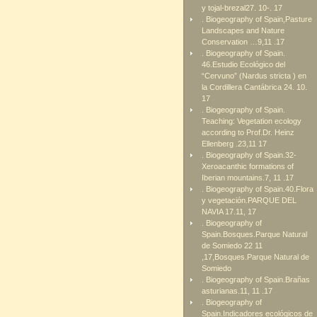
y tojal-brezal27. 10-. 17
. Biogeography of Spain,Pasture
Landscapes and Nature
Conservation …9,11 .17
. Biogeography of Spain.
46.Estudio Ecológico del
“Cervuno” (Nardus stricta ) en
la Cordillera Cantábrica 24. 10.
17
. Biogeography of Spain.
Teaching: Vegetation ecology
according to Prof.Dr. Heinz
Ellenberg .23,11 17
. Biogeography of Spain.32-
Xeroacanthic formations of
Iberian mountains.7, 11 .17
. Biogeography of Spain.40.Flora
y vegetación.PARQUE DEL
NAVIA 17.11, 17
. Biogeography of
Spain.Bosques.Parque Natural
de Somiedo 22 11
,17,Bosques.Parque Natural de
Somiedo
. Biogeography of Spain.Brañas
asturianas.11, 11 .17
. Biogeography of
Spain.Indicadores ecológicos de