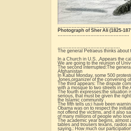
…………………………………
Photograph of Sher Ali (1825-187
……………………………………….
………………………………….
The general Petraeus thinks about 
In a Church in U.S. ,Appears the c
We are going to the reunion of Univ
The second interrupted:The general 
Afghanistan
In Kabul Monday, some 500 protester
Jones,organizer of the convening of
The third appears: The dispute come
with a mosque to two streets in the
The fourth expresses:the situation i
serious, that must be given the rig
the Islamic community .
The fifth tells us:i have been warnin
Obama was on to respect the initiat
not offend the victims, and it also sa
of many millions of people who lov
The academic year begins, almost at
tables and trousers texans, raidos 
saying.: How much our participatio