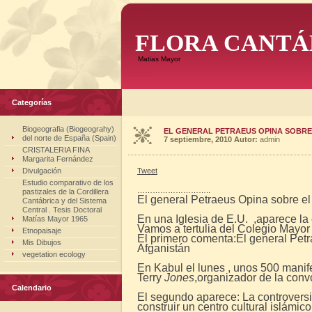
FLORA CANTÁ
Matias Mayor
Categorías
Biogeografia (Biogeograhy)
EL GENERAL PETRAEUS OPINA SOBRE
del norte de España (Spain)
7 septiembre, 2010
Autor:
admin
CRISTALERIA FINA
Margarita Fernández
Divulgación
Tweet
Estudio comparativo de los
………………………..
pastizales de la Cordillera
El general Petraeus Opina sobre e
Cantábrica y del Sistema
Central . Tesis Doctoral
En una Iglesia de E.U. ,aparece la
Matías Mayor 1965
Vamos a tertulia del Colegio Mayor
Etnopaisaje
El primero comenta:El general Petr
Mis Dibujos
Afganistán
vegetation ecology
En Kabul el lunes , unos 500 manife
Terry
Jones
,organizador de la conv
Calendario
El segundo aparece: La controvers
construir un centro cultural islámi