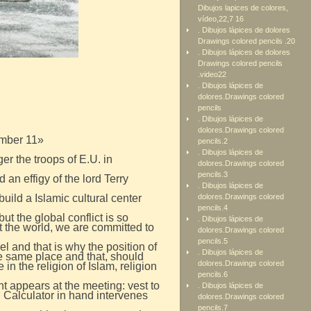
Dibujos lapices de colores,
vídeo,22,7 16
. Dibujos lápices de dolores
Drawings colored pencils .20
. Dibujos lápices de dolores
Drawings colored pencils
.video22
. Dibujos lápices de
dolores.Drawings colored
pencils
. Dibujos lápices de
dolores.Drawings colored
ember 11»
pencils.2
. Dibujos lápices de
r the troops of E.U. in
dolores.Drawings colored
pencils.3
n effigy of the lord Terry
. Dibujos lápices de
uild a Islamic cultural center
dolores.Drawings colored
pencils.4
t the global conflict is so
. Dibujos lápices de
t the world, we are committed to
dolores.Drawings colored
pencils.5
el and that is why the position of
. Dibujos lápices de
he same place and that, should
dolores.Drawings colored
 in the religion of Islam, religion
pencils.6
t appears at the meeting: vest to
. Dibujos lápices de
 Calculator in hand intervenes
dolores.Drawings colored
pencils.7