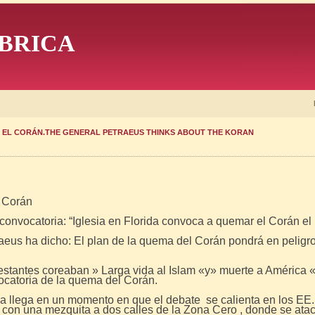
BRICA
 EL CORÁN.THE GENERAL PETRAEUS THINKS ABOUT THE KORAN
l Corán
 convocatoria: “Iglesia en Florida convoca a quemar el Corán el
aeus ha dicho:
El plan de la quema del Corán pondrá en peligro
stantes coreaban » Larga vida al Islam «y» muerte a América «,
ocatoria de la quema del Corán.
ia llega en un momento en que el debate se calienta en los EE
co con una mezquita a dos calles de la Zona Cero , donde se at