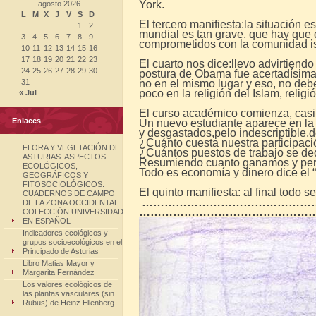
York.
agosto 2026
L
M
X
J
V
S
D
El tercero manifiesta:la situación 
1
2
mundial es tan grave, que hay que 
3
4
5
6
7
8
9
comprometidos con la comunidad is
10
11
12
13
14
15
16
17
18
19
20
21
22
23
El cuarto nos dice:llevo advirtiendo
24
25
26
27
28
29
30
postura de Obama fue acertadísima 
31
no en el mismo lugar y eso, no debe
poco en la religión del Islam, rel
« Jul
El curso académico comienza, casi 
Enlaces
Un nuevo estudiante aparece en la t
y desgastados,pelo indescriptible,
¿Cuánto cuesta nuestra participaci
FLORA Y VEGETACIÓN DE
¿Cuántos puestos de trabajo se de
ASTURIAS. ASPECTOS
Resumiendo cuanto ganamos y per
ECOLÓGICOS,
Todo es economía y dinero dice el 
GEOGRÁFICOS Y
FITOSOCIOLÓGICOS.
El quinto manifiesta: al final todo 
CUADERNOS DE CAMPO
…………………………………………
DE LA ZONA OCCIDENTAL.
………………………………………
COLECCIÓN UNIVERSIDAD
EN ESPAÑOL
Indicadores ecológicos y
grupos socioecológicos en el
Principado de Asturias
Libro Matias Mayor y
Margarita Fernández
Los valores ecológicos de
las plantas vasculares (sin
Rubus) de Heinz Ellenberg