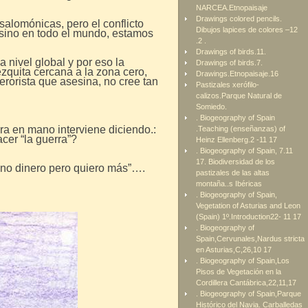
NARCEA.Etnopaisaje
Drawings colored pencils.
salomónicas, pero el conflicto
Dibujos lapices de colores –12
 sino en todo el mundo, estamos
.2 .
Drawings of birds.11.
a nivel global y por eso la
Drawings of birds.7.
zquita cercana a la zona cero,
Drawings.Etnopaisaje.16
erorista que asesina, no cree tan
Pastizales xerófilo-
calizos.Parque Natural de
Somiedo.
. Biogeography of Spain
a en mano interviene diciendo.:
.Teaching (enseñanzas) of
cer “la guerra”?
Heinz Ellenberg.2 -11 17
. Biogeography of Spain, 7.11
17. Biodiversidad de los
ano dinero pero quiero más”….
pastizales de las altas
montaña..s Ibéricas
. Biogeography of Spain,
Vegetation of Asturias and Leon
(Spain) 1º.Introduction22- 11 17
. Biogeography of
Spain,Cervunales,Nardus stricta
en Asturias,C,26,10 17
. Biogeography of Spain,Los
Pisos de Vegetación en la
Cordillera Cantábrica,22,11,17
. Biogeography of Spain,Parque
Histórico del Navia. Carballedas