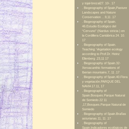
y tojal-brezal27. 10-. 17
. Biogeography of Spain,Pasture
Landscapes and Nature
Conservation …9,11 .17
. Biogeography of Spain.
46.Estudio Ecológico del
“Cervuno” (Nardus stricta ) en
la Cordillera Cantábrica 24. 10.
17
. Biogeography of Spain.
Teaching: Vegetation ecology
according to Prof.Dr. Heinz
Ellenberg .23,11 17
. Biogeography of Spain.32-
Xeroacanthic formations of
Iberian mountains.7, 11 .17
. Biogeography of Spain.40.Flora
y vegetación.PARQUE DEL
NAVIA 17.11, 17
. Biogeography of
Spain.Bosques.Parque Natural
de Somiedo 22 11
,17,Bosques.Parque Natural de
Somiedo
. Biogeography of Spain.Brañas
asturianas.11, 11 .17
. Biogeography of
Spain.Indicadores ecológicos de