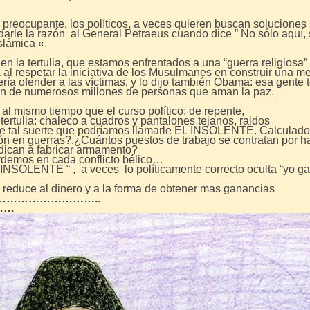
es preocupante, los políticos, a veces quieren buscan soluciones 
darle la razón al General Petraeus cuando dice ” No sólo aquí,
lámica «.
 en la tertulia, que estamos enfrentados a una “guerra religiosa” 
al respetar la iniciativa de los Musulmanes en construir una me
ría ofender a las víctimas, y lo dijo también Obama: esa gente t
igión de numerosos millones de personas que aman la paz.
al mismo tiempo que el curso político; de repente,
ertulia: chaleco a cuadros y pantalones tejanos, raidos
de tal suerte que podríamos llamarle EL INSOLENTE. Calculador
ón en guerras?,¿Cuántos puestos de trabajo se contratan por ha
dican a fabricar armamento?
demos en cada conflicto bélico…
“INSOLENTE “ , a veces lo políticamente correcto oculta “yo g
se reduce al dinero y a la forma de obtener mas ganancias
……………………..
……