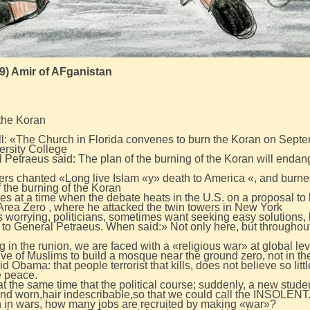
9) Amir of AFganistan
the Koran
all: «The Church in Florida convenes to burn the Koran on Sept
ersity College
Petraeus said: The plan of the burning of the Koran will endange
s chanted «Long live Islam «y» death to America «, and burned a
 the burning of the Koran
s at a time when the debate heats in the U.S. on a proposal to b
 Area Zero , where he attacked the twin towers in New York
s worrying, politicians, sometimes want seeking easy solutions, bu
ht to General Petraeus. When said:» Not only here, but throughou
g in the runion, we are faced with a «religious war» at global lev
ive of Muslims to build a mosque near the ground zero, not in t
id Obama: that people terrorist that kills, does not believe so little
e peace.
 the same time that the political course; suddenly, a new studen
and worn,hair indescribable,so that we could call the INSOLENT.
n in wars, how many jobs are recruited by making «war»?