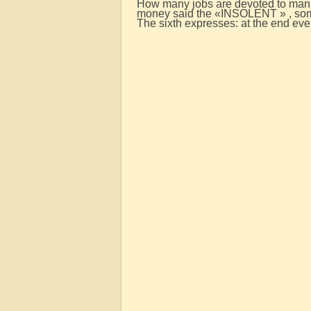
How many jobs are devoted to man
money said the «INSOLENT » , somet
The sixth expresses: at the end ev