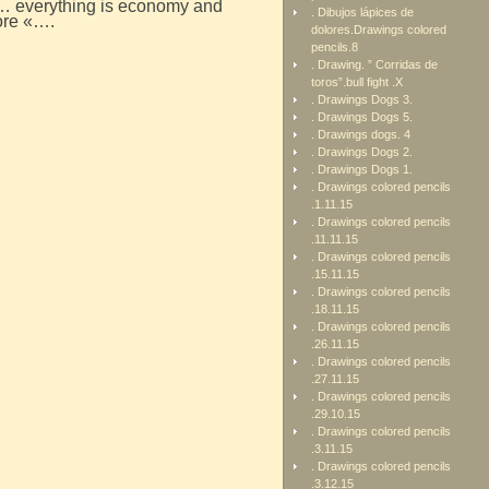
… everything is economy and
. Dibujos lápices de
ore «….
dolores.Drawings colored
pencils.8
. Drawing. ” Corridas de
toros”.bull fight .X
. Drawings Dogs 3.
. Drawings Dogs 5.
. Drawings dogs. 4
. Drawings Dogs 2.
. Drawings Dogs 1.
. Drawings colored pencils
.1.11.15
. Drawings colored pencils
.11.11.15
. Drawings colored pencils
.15.11.15
. Drawings colored pencils
.18.11.15
. Drawings colored pencils
.26.11.15
. Drawings colored pencils
.27.11.15
. Drawings colored pencils
.29.10.15
. Drawings colored pencils
.3.11.15
. Drawings colored pencils
.3.12.15