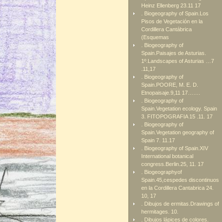
Heinz Ellenberg 23.11 17
. Biogeography of Spain.Los
Pisos de Vegetación en la
Cordillera Cantábrica
(Esquemas
. Biogeography of
Spain.Paisajes de Asturias.
1º.Landscapes of Asturias …7
.11,17
. Biogeography of
Spain.POORE, M. E. D.
Etnopaisaje.9,11 17…….
. Biogeography of
Spain.Vegetation ecology. Spain
3. FITOPOGRAFIA 15 .11. 17
. Biogeography of
Spain.Vegetation geography of
Spain 7. 11.17
. Biogeography of Spain.XIV
International botanical
congress.Berlin.25, 11. 17
. Biogeographyof
Spain.45,cespedes discontinuos
en la Cordillera Cantabrica 24.
10, 17
. Dibujos de ermitas.Drawings of
hermitages. 10.
. Dibujos lápices de colores.