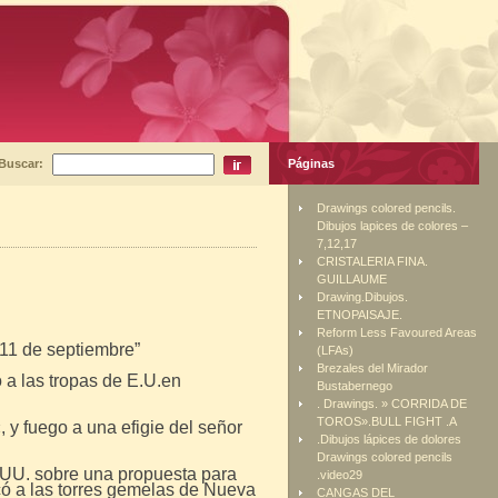
Buscar:
Páginas
Drawings colored pencils.
Dibujos lapices de colores –
7,12,17
CRISTALERIA FINA.
GUILLAUME
Drawing.Dibujos.
ETNOPAISAJE.
Reform Less Favoured Areas
 11 de septiembre”
(LFAs)
Brezales del Mirador
 a las tropas de E.U.en
Bustabernego
. Drawings. » CORRIDA DE
TOROS».BULL FIGHT .A
 y fuego a una efigie del señor
.Dibujos lápices de dolores
Drawings colored pencils
.UU. sobre una propuesta para
.video29
acó a las torres gemelas de Nueva
CANGAS DEL