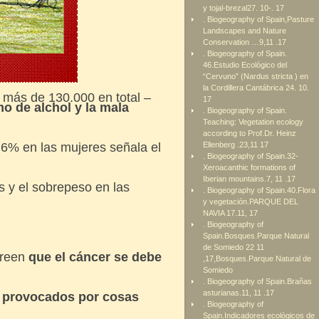
y tojal-brezal27. 10-. 17
. Biogeography of Spain,Pasture
Landscapes and Nature
Conservation …9,11 .17
. Biogeography of Spain.
46.Estudio Ecológico del
“Cervuno” (Nardus stricta ) en
la Cordillera Cantábrica 24. 10.
 más de 130.000 en total –
17
o de alchol y la mala
. Biogeography of Spain.
Teaching: Vegetation ecology
according to Prof.Dr. Heinz
,6% en las mujeres señala el
Ellenberg .23,11 17
. Biogeography of Spain.32-
Xeroacanthic formations of
Iberian mountains.7, 11 .17
s y el sobrepeso en las
. Biogeography of Spain.40.Flora
y vegetación.PARQUE DEL
NAVIA 17.11, 17
. Biogeography of
Spain.Bosques.Parque Natural
de Somiedo 22 11
creen
que el cáncer se debe
,17,Bosques.Parque Natural de
Somiedo
. Biogeography of Spain.Brañas
asturianas.11, 11 .17
n provocados por cosas
. Biogeography of
Spain.Indicadores ecológicos de