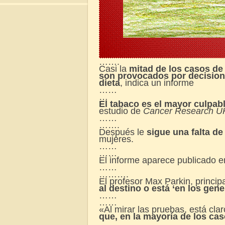
…….
Casi la
mitad de los casos de
son provocados por decisione
dieta
, indica un informe
……
…
El tabaco es el mayor culpa
estudio de
Cancer Research U
……
…….
Después le
sigue una falta de
mujeres.
……
……
El informe aparece publicado e
……
……….
El profesor Max Parkin, princi
al destino o está ‘en los gene
……
……
«Al mirar las pruebas, está cla
que, en la mayoría de los ca
……