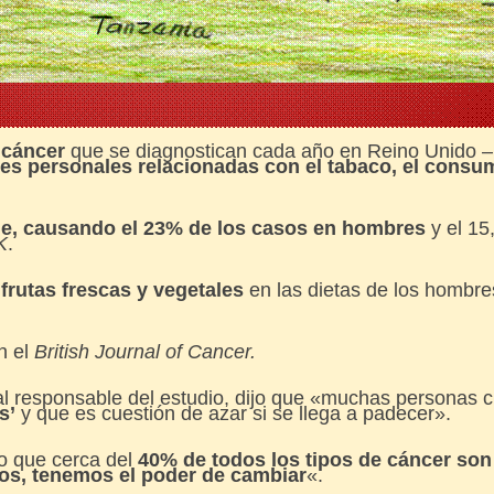
 cáncer
que se diagnostican cada año en Reino Unido –
s personales relacionadas con el tabaco, el consum
ble, causando el 23% de los casos en hombres
y el 15
K
.
 frutas frescas y vegetales
en las dietas de los hombre
n el
British Journal of Cancer.
pal responsable del estudio, dijo que «muchas personas 
s’
y que es cuestión de azar si se llega a padecer».
ro que cerca del
40% de todos los tipos de cáncer so
sos, tenemos el poder de cambiar
«.