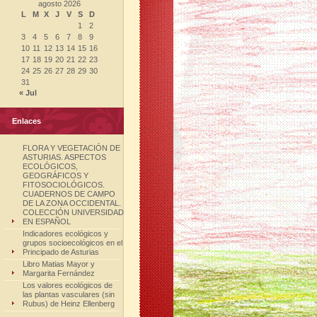
agosto 2026
L
M
X
J
V
S
D
1
2
3
4
5
6
7
8
9
10
11
12
13
14
15
16
17
18
19
20
21
22
23
24
25
26
27
28
29
30
31
« Jul
Enlaces
FLORA Y VEGETACIÓN DE
ASTURIAS. ASPECTOS
ECOLÓGICOS,
GEOGRÁFICOS Y
FITOSOCIOLÓGICOS.
CUADERNOS DE CAMPO
DE LA ZONA OCCIDENTAL.
COLECCIÓN UNIVERSIDAD
EN ESPAÑOL
Indicadores ecológicos y
grupos socioecológicos en el
Principado de Asturias
Libro Matias Mayor y
Margarita Fernández
Los valores ecológicos de
las plantas vasculares (sin
Rubus) de Heinz Ellenberg