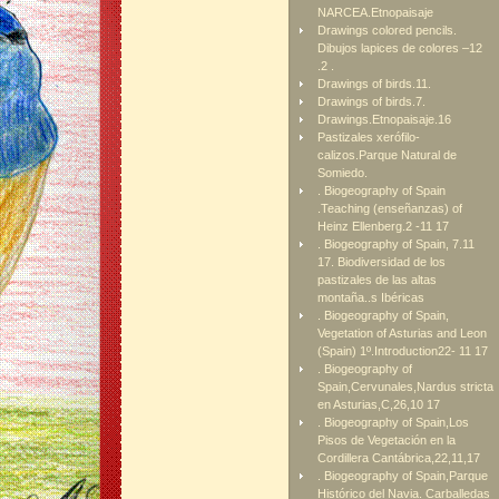
NARCEA.Etnopaisaje
Drawings colored pencils.
Dibujos lapices de colores –12
.2 .
Drawings of birds.11.
Drawings of birds.7.
Drawings.Etnopaisaje.16
Pastizales xerófilo-
calizos.Parque Natural de
Somiedo.
. Biogeography of Spain
.Teaching (enseñanzas) of
Heinz Ellenberg.2 -11 17
. Biogeography of Spain, 7.11
17. Biodiversidad de los
pastizales de las altas
montaña..s Ibéricas
. Biogeography of Spain,
Vegetation of Asturias and Leon
(Spain) 1º.Introduction22- 11 17
. Biogeography of
Spain,Cervunales,Nardus stricta
en Asturias,C,26,10 17
. Biogeography of Spain,Los
Pisos de Vegetación en la
Cordillera Cantábrica,22,11,17
. Biogeography of Spain,Parque
Histórico del Navia. Carballedas