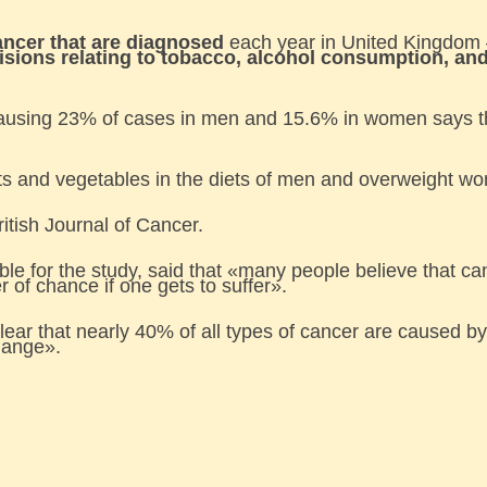
ancer that are diagnosed
each year in United Kingdom –
sions relating to tobacco, alcohol consumption, and 
t, causing 23% of cases in men and 15.6% in women says
uits and vegetables in the diets of men and overweight w
ritish Journal of Cancer.
le for the study, said that «many people believe that can
er of chance if one gets to suffer».
clear that nearly 40% of all types of cancer are caused by 
hange».