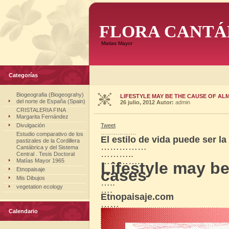
FLORA CANTÁ
Matias Mayor
Categorías
Biogeografia (Biogeograhy)
LIFESTYLE MAY BE THE CAUSE OF AL
del norte de España (Spain)
26 julio, 2012
Autor:
admin
CRISTALERIA FINA
Margarita Fernández
Divulgación
Tweet
……………….
Estudio comparativo de los
El estilo de vida puede ser 
pastizales de la Cordillera
……………
Cantábrica y del Sistema
………..
Central . Tesis Doctoral
…………..
Matías Mayor 1965
Lifestyle may be
Etnopaisaje
cases
Mis Dibujos
…..
vegetation ecology
….
Etnopaisaje.com
……
Calendario