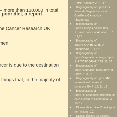
Heinz Ellenberg 23.11 17
. Biogeography of Spain.Los
 more than 130,000 in total
Pisos de Vegetación en la
poor diet, a report
Cordillera Cantábrica
(Esquemas
. Biogeography of
 the Cancer Research UK
Spain.Paisajes de Asturias.
1º.Landscapes of Asturias …7
.11,17
. Biogeography of
omen.
Spain.POORE, M. E. D.
Etnopaisaje.9,11 17…….
. Biogeography of
Spain.Vegetation ecology. Spain
3. FITOPOGRAFIA 15 .11. 17
cer is due to the destination
. Biogeography of
Spain.Vegetation geography of
Spain 7. 11.17
. Biogeography of Spain.XIV
things that, in the majority of
International botanical
congress.Berlin.25, 11. 17
. Biogeographyof
Spain.45,cespedes discontinuos
en la Cordillera Cantabrica 24.
10, 17
. Dibujos de ermitas.Drawings of
hermitages. 10.
. Dibujos lápices de colores.