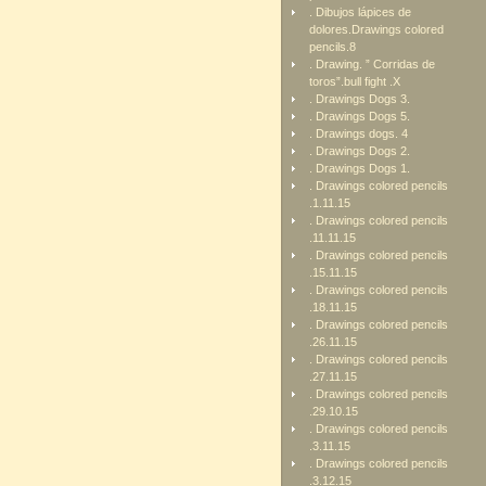
. Dibujos lápices de
dolores.Drawings colored
pencils.8
. Drawing. ” Corridas de
toros”.bull fight .X
. Drawings Dogs 3.
. Drawings Dogs 5.
. Drawings dogs. 4
. Drawings Dogs 2.
. Drawings Dogs 1.
. Drawings colored pencils
.1.11.15
. Drawings colored pencils
.11.11.15
. Drawings colored pencils
.15.11.15
. Drawings colored pencils
.18.11.15
. Drawings colored pencils
.26.11.15
. Drawings colored pencils
.27.11.15
. Drawings colored pencils
.29.10.15
. Drawings colored pencils
.3.11.15
. Drawings colored pencils
.3.12.15