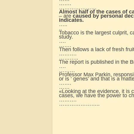
…….
…………………
Almost half of the cases of c
– are
caused by personal deci
indicates.
…..
..
Tobacco is the largest culpri
study.
….
…….
Then follows a lack of fresh fr
……….
………..
The report is published in the B
….
………
Professor Max Parkin, responsib
or is ‘ genes’ and that is a matt
…….
……
«Looking at the evidence, it is 
cases, we have the power to c
……….
…………………..