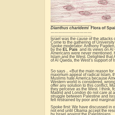
,,,,,,,,,,,,,,,,,,,,,,,,,,,,,,,,,,,,,,,,
Dianthus charidemi
Flora of Spa
…………………………
…………………………
Israel was the cause of the attacks 
Come to the gathering of Universit
Spoke moderator: Anthony Pagden, a
by the
EL Pais
and its views on Al Q
Americans were never mentioned. H
Islam and the West. Delighted that
of Al Qaeda, the West’s support of I
So says .. «But the main reason for
maximum appeal of radical Islam, th
Muslims hate America because Amer
Western world is considered, wrongly
offer any solution to this conflict, M
they perceive as the West. I think,
Madrid and London do not care at all
struggle between Palestine and Israel
felt restrained by poor and marginali
Spoke first: We have discussed in ou
not end until Obama accept the res
by Israel against the Palestinians.