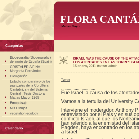
FLORA CANTÁ
Matias Mayor
Categorías
Biogeografia (Biogeograhy)
ISRAEL WAS THE CAUSE OF THE ATTA
del norte de España (Spain)
LOS ATENTADOS EN LAS TORRES GE
15 enero, 2011
Autor:
admin
CRISTALERIA FINA
Margarita Fernández
Divulgación
Tweet
Estudio comparativo de los
pastizales de la Cordillera
…………………………
Cantábrica y del Sistema
Fue Israel la causa de los atentado
Central . Tesis Doctoral
Matías Mayor 1965
Vamos a la tertulia del University C
Etnopaisaje
Mis Dibujos
Interviene el moderador: Anthony 
vegetation ecology
entrevistado por el Pais y en sus o
conflicto Israeli, al que los Norte
han referido a la enemistad del Is
Pagden, haya encontrado en los at
Calendario
a Israel.