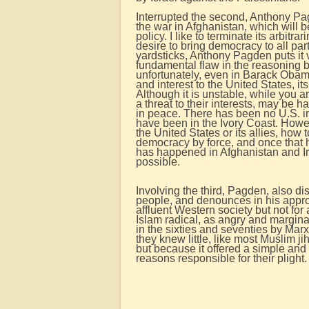
Interrupted the second, Anthony Pag
the war in Afghanistan, which will 
policy. I like to terminate its arbitra
desire to bring democracy to all par
yardsticks, Anthony Pagden puts it 
fundamental flaw in the reasoning b
unfortunately, even in Barack Obama 
and interest to the United States, i
Although it is unstable, while you 
a threat to their interests, may be ha
in peace. There has been no U.S. in
have been in the Ivory Coast. However
the United States or its allies, how 
democracy by force, and once that 
has happened in Afghanistan and Ir
possible.
Involving the third, Pagden, also 
people, and denounces in his approa
affluent Western society but not for
Islam radical, as angry and margin
in the sixties and seventies by Marx
they knew little, like most Muslim ji
but because it offered a simple and v
reasons responsible for their plight.