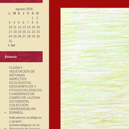
agosto 2026
L
M
X
J
V
S
D
1
2
3
4
5
6
7
8
9
10
11
12
13
14
15
16
17
18
19
20
21
22
23
24
25
26
27
28
29
30
31
« Jul
Enlaces
FLORA Y
VEGETACIÓN DE
ASTURIAS.
ASPECTOS
ECOLÓGICOS,
GEOGRÁFICOS Y
FITOSOCIOLÓGICOS.
CUADERNOS DE
CAMPO DE LA ZONA
OCCIDENTAL.
COLECCIÓN
UNIVERSIDAD EN
ESPAÑOL
Indicadores ecológicos
y grupos
socioecológicos en el
Principado de Asturias