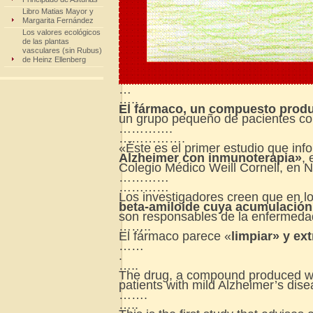
Libro Matias Mayor y
Margarita Fernández
Los valores ecológicos
de las plantas
vasculares (sin Rubus)
de Heinz Ellenberg
…
…..
El fármaco, un compuesto prod
un grupo pequeño de pacientes co
………….
…………….
«Éste es el primer estudio que in
Alzheimer con inmunoterapia»
, 
Colegio Médico Weill Cornell, en 
…………
…………
Los investigadores creen que en l
beta-amiloide cuya acumulación 
son responsables de la enfermeda
……..
El fármaco parece «
limpiar» y ex
……
.
…..
The drug, a compound produced wit
patients with mild Alzheimer’s dis
…….
…..