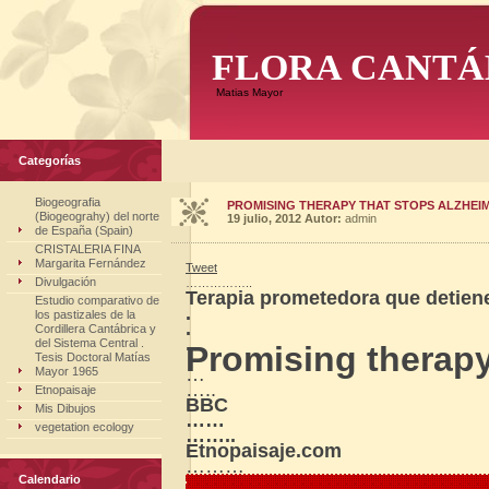
FLORA CANTÁ
Matias Mayor
Categorías
Biogeografia
PROMISING THERAPY THAT STOPS ALZHEI
(Biogeograhy) del norte
19 julio, 2012
Autor:
admin
de España (Spain)
CRISTALERIA FINA
Margarita Fernández
Tweet
Divulgación
……………..
Terapia prometedora que detiene
Estudio comparativo de
.
los pastizales de la
.
Cordillera Cantábrica y
.
del Sistema Central .
Promising therapy
Tesis Doctoral Matías
…
Mayor 1965
…..
Etnopaisaje
BBC
Mis Dibujos
……
vegetation ecology
……..
Etnopaisaje.com
………
Calendario