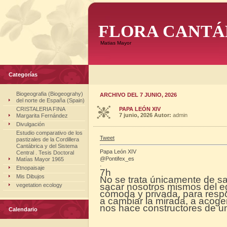
FLORA CANTÁ
Matias Mayor
Categorías
Biogeografia (Biogeograhy)
ARCHIVO DEL 7 JUNIO, 2026
del norte de España (Spain)
CRISTALERIA FINA
PAPA LEÓN XIV
7 junio, 2026
Autor:
admin
Margarita Fernández
Divulgación
Estudio comparativo de los
Tweet
pastizales de la Cordillera
Cantábrica y del Sistema
Papa León XIV
Central . Tesis Doctoral
@Pontifex_es
Matías Mayor 1965
·
Etnopaisaje
7h
Mis Dibujos
No se trata únicamente de sa
sacar nosotros mismos del eg
vegetation ecology
cómoda y privada, para respo
a cambiar la mirada, a acoge
nos hace constructores de 
Calendario