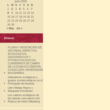
junio 2026
L
M
X
J
V
S
D
1
2
3
4
5
6
7
8
9
10
11
12
13
14
15
16
17
18
19
20
21
22
23
24
25
26
27
28
29
30
« May
Jul »
Enlaces
FLORA Y VEGETACIÓN DE
ASTURIAS. ASPECTOS
ECOLÓGICOS,
GEOGRÁFICOS Y
FITOSOCIOLÓGICOS.
CUADERNOS DE CAMPO
DE LA ZONA OCCIDENTAL.
COLECCIÓN UNIVERSIDAD
EN ESPAÑOL
Indicadores ecológicos y
grupos socioecológicos en el
Principado de Asturias
Libro Matias Mayor y
Margarita Fernández
Los valores ecológicos de
las plantas vasculares (sin
Rubus) de Heinz Ellenberg