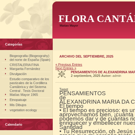
FLORA CANTÁ
Matias Mayor
Categorías
Biogeografia (Biogeograhy)
ARCHIVO DEL SEPTIEMBRE, 2025
del norte de España (Spain)
« Previous Entries
CRISTALERIA FINA
Next Entries »
Margarita Fernández
PENSAMIENTOS DE ALEXANDRINA MAR
Divulgación
2 septiembre, 2025
Autor:
admin
Estudio comparativo de los
pastizales de la Cordillera
Cantábrica y del Sistema
Tweet
Central . Tesis Doctoral
PENSAMIENTOS
Matías Mayor 1965
de
Etnopaisaje
ALEXANDRINA MARIA DA 
El tiempo
Mis Dibujos
• El tiempo es precioso: es u
vegetation ecology
aprovechamos bien, ¡cuánta 
podemos dar y de cuántas r
enriquecer y embellecer nues
Calendario
Santidad
• Tu Resurrección, oh Jesús m