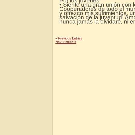
Por los jóvenes
• Siento una gran unión con 
Cooperadores de todo el mun
y ofrezco mis sufrimientos, u
salvación de la juventud! Am
nunca jamás la olvidaré, ni e
« Previous Entries
Next Entries »