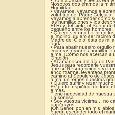
• Yo era Jesús y Jesús era y
Nosotros dos éramos la misma
Humildad
• Vayamos, vayamos a apren
voluntad del Padre Celestial.
Vayamos a aprender cómo se
las humillaciones y los despre
El Rey del cielo, el Señor de 
pequeño entre los hombres.
• Quiero ser una bolita en tu
el molino, quiero ser racimo 
Madre del Cielo; ésta es mi 
nada.
• Para abatir nuestro orgullo
criaturas grandes humillacio
alma! ¡Cómo nos acercan a D
Oración
• Al amanecer del día de Pasc
Jesús para recordarle vuestr
que su Resurrección sea tamb
encontrarme, levantaos pront
camino al Sepulcro de Jesús y
alma, uniremos nuestras ora
• Quiero sufrir y rezar mucho
Es padre espiritual de todo e
almas.
Tiene necesidad de nuestra 
La sonrisa
• Soy vuestra víctima… no c
pararrayos.
¡Oh Señor, pon en mis labios
pueda esconder todo el marti