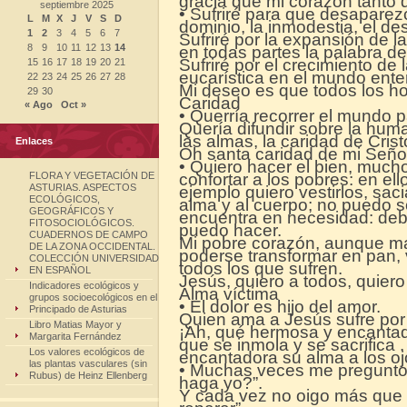
gracia que mi corazón tanto 
septiembre 2025
• Sufriré para que desaparez
L
M
X
J
V
S
D
dominio, la inmodestia, el de
1
2
3
4
5
6
7
Sufriré por la expansión de l
8
9
10
11
12
13
14
en todas partes la palabra d
Sufriré por el crecimiento de 
15
16
17
18
19
20
21
eucarística en el mundo ente
22
23
24
25
26
27
28
Mi deseo es que todos los h
29
30
Caridad
« Ago
Oct »
• Querría recorrer el mundo 
Quería difundir sobre la hum
las almas, la caridad de Crist
Enlaces
Oh santa caridad de mi Seño
• Quiero hacer el bien, mucho
FLORA Y VEGETACIÓN DE
confortar a los pobres: en el
ASTURIAS. ASPECTOS
ejemplo quiero vestirlos, sac
ECOLÓGICOS,
alma y al cuerpo; no puedo so
GEOGRÁFICOS Y
encuentra en necesidad: debo
FITOSOCIOLÓGICOS.
puedo hacer.
CUADERNOS DE CAMPO
Mi pobre corazón, aunque mal
DE LA ZONA OCCIDENTAL.
poderse transformar en pan, v
COLECCIÓN UNIVERSIDAD
todos los que sufren.
EN ESPAÑOL
Jesús, quiero a todos, quiero
Indicadores ecológicos y
Alma víctima
grupos socioecológicos en el
• El dolor es hijo del amor.
Principado de Asturias
Quien ama a Jesús sufre por É
Libro Matias Mayor y
¡Ah, qué hermosa y encanta
Margarita Fernández
que se inmola y se sacrifica
Los valores ecológicos de
encantadora su alma a los oj
las plantas vasculares (sin
• Muchas veces me pregunto:
Rubus) de Heinz Ellenberg
haga yo?”.
Y cada vez no oigo más que e