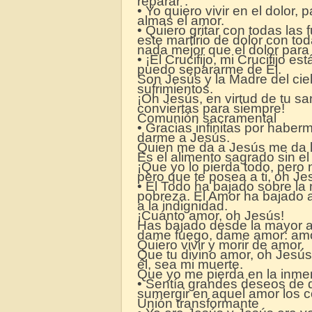
reparar”.
• Yo quiero vivir en el dolor, 
almas el amor.
• Quiero gritar con todas las
este martirio de dolor con to
nada mejor que el dolor para
• ¡El Crucifijo, mi Crucifijo 
puedo separarme de Él.
Son Jesús y la Madre del cie
sufrimientos.
¡Oh Jesús, en virtud de tu s
conviertas para siempre!
Comunión sacramental
• Gracias infinitas por hab
darme a Jesús.
Quien me da a Jesús me da la 
Es el alimento sagrado sin el 
¡Que yo lo pierda todo, pero 
pero que te posea a ti, oh Je
• El Todo ha bajado sobre la
pobreza. El Amor ha bajado a la
a la indignidad.
¡Cuánto amor, oh Jesús!
Has bajado desde la mayor al
dame fuego, dame amor: amor
Quiero vivir y morir de amor.
Que tu divino amor, oh Jesús
él, sea mi muerte.
Que yo me pierda en la inme
• Sentía grandes deseos de d
sumergir en aquel amor los c
Unión transformante