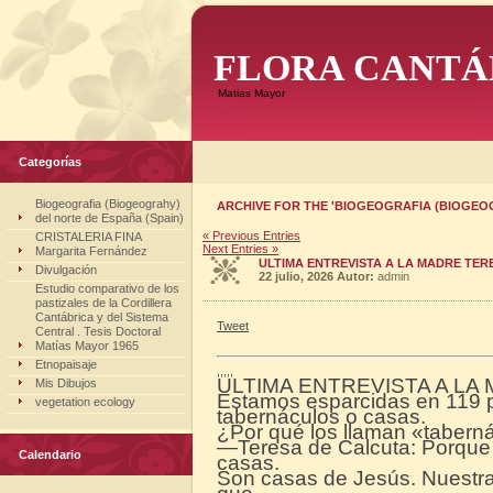
FLORA CANTÁ
Matias Mayor
Categorías
Biogeografia (Biogeograhy)
ARCHIVE FOR THE 'BIOGEOGRAFIA (BIOGEOG
del norte de España (Spain)
« Previous Entries
CRISTALERIA FINA
Next Entries »
Margarita Fernández
ULTIMA ENTREVISTA A LA MADRE TER
Divulgación
22 julio, 2026
Autor:
admin
Estudio comparativo de los
pastizales de la Cordillera
Cantábrica y del Sistema
Tweet
Central . Tesis Doctoral
Matías Mayor 1965
Etnopaisaje
,,,,,
ULTIMA ENTREVISTA A LA
Mis Dibujos
Estamos esparcidas en 119 
vegetation ecology
tabernáculos o casas.
¿Por qué los llaman «tabern
—Teresa de Calcuta: Porque 
Calendario
casas.
Son casas de Jesús. Nuestra 