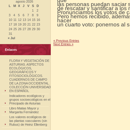
que
agosto 2026
las personas puedan saciar 
L
M
X
J
V
S
D
de rescatar y santificar a lo
1
2
Pronunciamos los votos de c
3
4
5
6
7
8
9
Pero hemos recibido, además,
hacer
10
11
12
13
14
15
16
un cuarto voto: ponernos al s
17
18
19
20
21
22
23
24
25
26
27
28
29
30
31
« Jul
« Previous Entries
Next Entries »
Enlaces
FLORA Y VEGETACIÓN DE
ASTURIAS. ASPECTOS
ECOLÓGICOS,
GEOGRÁFICOS Y
FITOSOCIOLÓGICOS.
CUADERNOS DE CAMPO
DE LA ZONA OCCIDENTAL.
COLECCIÓN UNIVERSIDAD
EN ESPAÑOL
Indicadores ecológicos y
grupos socioecológicos en el
Principado de Asturias
Libro Matias Mayor y
Margarita Fernández
Los valores ecológicos de
las plantas vasculares (sin
Rubus) de Heinz Ellenberg