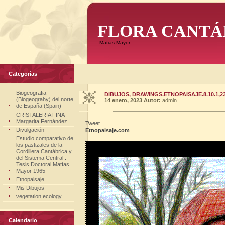
FLORA CANTÁ
Matias Mayor
Categorías
Biogeografia
DIBUJOS, DRAWINGS.ETNOPAISAJE.8.10.1,2
(Biogeograhy) del norte
14 enero, 2023
Autor:
admin
de España (Spain)
CRISTALERIA FINA
Margarita Fernández
Tweet
Divulgación
Etnopaisaje.com
..
Estudio comparativo de
los pastizales de la
Cordillera Cantábrica y
del Sistema Central .
Tesis Doctoral Matías
Mayor 1965
Etnopaisaje
Mis Dibujos
vegetation ecology
Calendario