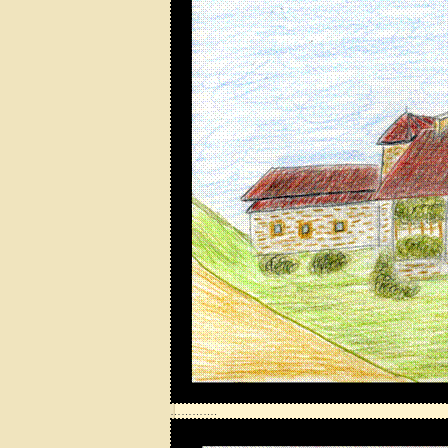
………….