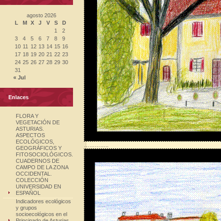
agosto 2026
L
M
X
J
V
S
D
1
2
3
4
5
6
7
8
9
10
11
12
13
14
15
16
17
18
19
20
21
22
23
24
25
26
27
28
29
30
31
« Jul
Enlaces
FLORA Y
VEGETACIÓN DE
ASTURIAS.
ASPECTOS
ECOLÓGICOS,
…………..
GEOGRÁFICOS Y
FITOSOCIOLÓGICOS.
CUADERNOS DE
CAMPO DE LA ZONA
OCCIDENTAL.
COLECCIÓN
UNIVERSIDAD EN
ESPAÑOL
Indicadores ecológicos
y grupos
socioecológicos en el
Principado de Asturias