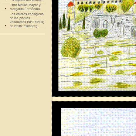
Libro Matias Mayor y
Margarita Fernández
Los valores ecológicos
de las plantas
vasculares (sin Rubus)
de Heinz Ellenberg
…………..