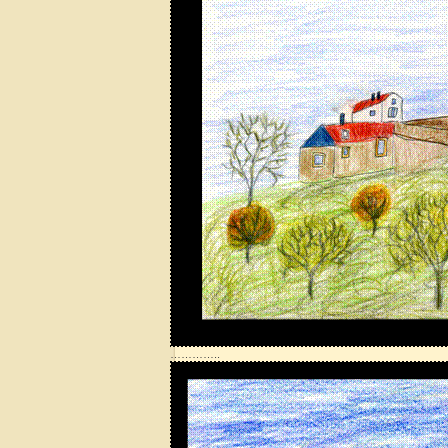
…………..