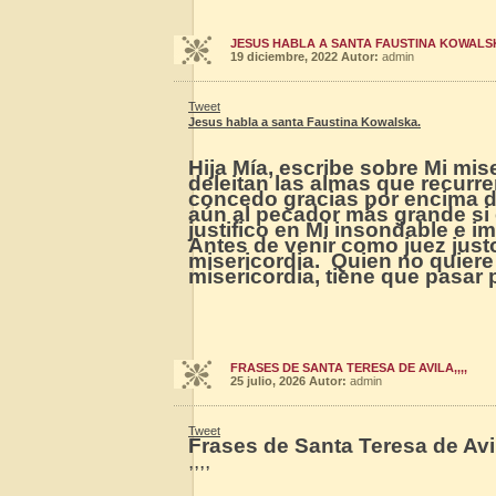
JESUS HABLA A SANTA FAUSTINA KOWALSKA
19 diciembre, 2022
Autor:
admin
Tweet
Jesus habla a santa Faustina Kowalska.
Hija Mía, escribe sobre Mi mis
deleitan las almas que recurre
concedo gracias por encima d
aún al pecador más grande si 
justifico en Mi insondable e i
Antes de venir como juez justo
misericordia. Quien no quiere 
misericordia, tiene que pasar p
FRASES DE SANTA TERESA DE AVILA,,,,
25 julio, 2026
Autor:
admin
Tweet
Frases de Santa Teresa de Avi
,,,,